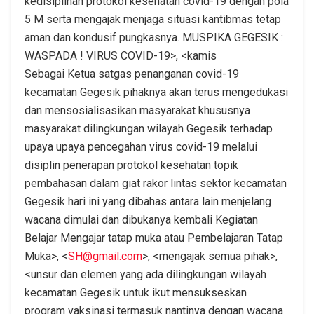
kedisiplinan protokol kesehatan covid-19 dengan pola
5 M serta mengajak menjaga situasi kantibmas tetap
aman dan kondusif pungkasnya. MUSPIKA GEGESIK :
WASPADA ! VIRUS COVID-19>, <kamis
Sebagai Ketua satgas penanganan covid-19
kecamatan Gegesik pihaknya akan terus mengedukasi
dan mensosialisasikan masyarakat khususnya
masyarakat dilingkungan wilayah Gegesik terhadap
upaya upaya pencegahan virus covid-19 melalui
disiplin penerapan protokol kesehatan topik
pembahasan dalam giat rakor lintas sektor kecamatan
Gegesik hari ini yang dibahas antara lain menjelang
wacana dimulai dan dibukanya kembali Kegiatan
Belajar Mengajar tatap muka atau Pembelajaran Tatap
Muka>, <
SH@gmail.com
>, <mengajak semua pihak>,
<unsur dan elemen yang ada dilingkungan wilayah
kecamatan Gegesik untuk ikut mensukseskan
program vaksinasi termasuk nantinya dengan wacana