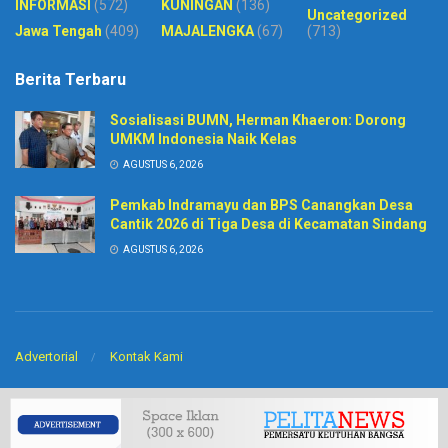
INFORMASI
(572)
KUNINGAN
(136)
Uncategorized
Jawa Tengah
(409)
MAJALENGKA
(67)
(713)
Berita Terbaru
Sosialisasi BUMN, Herman Khaeron: Dorong
UMKM Indonesia Naik Kelas
AGUSTUS 6, 2026
Pemkab Indramayu dan BPS Canangkan Desa
Cantik 2026 di Tiga Desa di Kecamatan Sindang
AGUSTUS 6, 2026
Advertorial
Kontak Kami
© 2020
Harian Pelita News
-
PT. Sinar BIntang Intermedia
. Developed by
CV
Arkitech
.