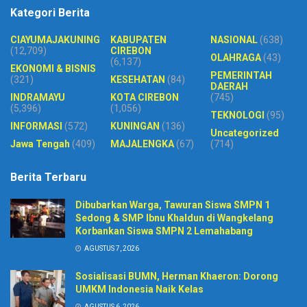
Kategori Berita
CIAYUMAJAKUNING
KABUPATEN
NASIONAL
(638)
(12,709)
CIREBON
OLAHRAGA
(43)
(6,137)
EKONOMI & BISNIS
PEMERINTAH
(321)
KESEHATAN
(84)
DAERAH
INDRAMAYU
KOTA CIREBON
(745)
(5,396)
(1,056)
TEKNOLOGI
(95)
INFORMASI
(572)
KUNINGAN
(136)
Uncategorized
Jawa Tengah
(409)
MAJALENGKA
(67)
(714)
Berita Terbaru
Dibubarkan Warga, Tawuran Siswa SMPN 1
Sedong & SMP Ibnu Khaldun di Wangkelang
Korbankan Siswa SMPN 2 Lemahabang
AGUSTUS 7, 2026
Sosialisasi BUMN, Herman Khaeron: Dorong
UMKM Indonesia Naik Kelas
AGUSTUS 6, 2026