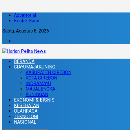
Advertorial
Kontak Kami
Sabtu, Agustus 8, 2026
BERANDA
CIAYUMAJAKUNING
KABUPATEN CIREBON
KOTA CIREBON
INDRAMAYU
MAJALENGKA
KUNINGAN
EKONOMI & BISNIS
KESEHATAN
OLAHRAGA
TEKNOLOGI
NASIONAL