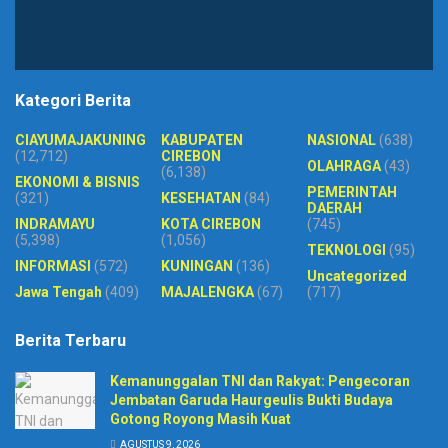
Kategori Berita
CIAYUMAJAKUNING
KABUPATEN
NASIONAL
(638)
(12,712)
CIREBON
OLAHRAGA
(43)
(6,138)
EKONOMI & BISNIS
PEMERINTAH
(321)
KESEHATAN
(84)
DAERAH
INDRAMAYU
KOTA CIREBON
(745)
(5,398)
(1,056)
TEKNOLOGI
(95)
INFORMASI
(572)
KUNINGAN
(136)
Uncategorized
Jawa Tengah
(409)
MAJALENGKA
(67)
(717)
Berita Terbaru
Kemanunggalan TNI dan Rakyat: Pengecoran
Jembatan Garuda Haurgeulis Bukti Budaya
Gotong Royong Masih Kuat
AGUSTUS 9, 2026