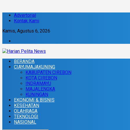
Advertorial
Kontak Kami
Kamis, Agustus 6, 2026
BERANDA
CIAYUMAJAKUNING
KABUPATEN CIREBON
KOTA CIREBON
INDRAMAYU
MAJALENGKA
KUNINGAN
EKONOMI & BISNIS
KESEHATAN
OLAHRAGA
TEKNOLOGI
NASIONAL