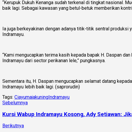
“Kerupuk Dukuh Kenanga sudah terkenal di tingkat nasional. 
baik lagi. Sebagai kawasan yang betul-betuk memberikan kontr
Ia juga berkeyakinan dengan adanya titik-titik sentral produk
Indramayu.
“Kami mengucapkan terima kasih kepada bapak H. Daspan dan k
Indramayu dari sector perikanan lele,” pungkasnya.
Sementara itu, H. Daspan mengucapkan selamat datang kepada 
Indramayu lebih baik lagi. (saprorudin)
Tags:
Ciayumajakuning
Indramayu
Sebelumnya
Kursi Wabup Indramayu Kosong, Ady Setiawan: Jik
Berikutnya