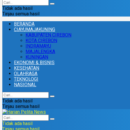
Tidak ada hasil
Tinjau semua hasil
BERANDA
CIAYUMAJAKUNING
KABUPATEN CIREBON
KOTA CIREBON
INDRAMAYU
MAJALENGKA
KUNINGAN
EKONOMI & BISNIS
KESEHATAN
OLAHRAGA
TEKNOLOGI
NASIONAL
Tidak ada hasil
Tinjau semua hasil
Tidak ada hasil
Tinjau semua hasil