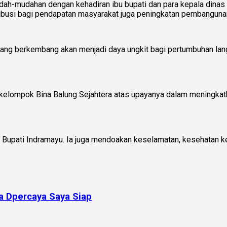
Mudah-mudahan dengan kehadiran ibu bupati dan para kepala di
ibusi bagi pendapatan masyarakat juga peningkatan pembangunan
si yang berkembang akan menjadi daya ungkit bagi pertumbuhan l
elompok Bina Balung Sejahtera atas upayanya dalam meningkatk
Bupati Indramayu. Ia juga mendoakan keselamatan, kesehatan ke
a Dpercaya Saya Siap