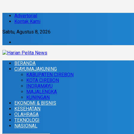
Advertorial
Kontak Kami
Sabtu, Agustus 8, 2026
BERANDA
CIAYUMAJAKUNING
KABUPATEN CIREBON
KOTA CIREBON
INDRAMAYU
MAJALENGKA
KUNINGAN
EKONOMI & BISNIS
KESEHATAN
OLAHRAGA
TEKNOLOGI
NASIONAL