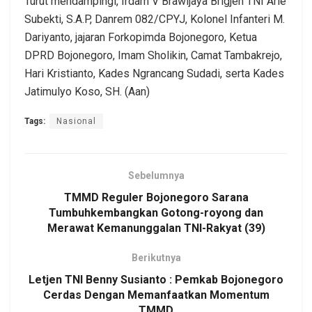
Turut mendampingi, Irdam V Brawijaya Brigjen TNI Arie
Subekti, S.A.P, Danrem 082/CPYJ, Kolonel Infanteri M.
Dariyanto, jajaran Forkopimda Bojonegoro, Ketua
DPRD Bojonegoro, Imam Sholikin, Camat Tambakrejo,
Hari Kristianto, Kades Ngrancang Sudadi, serta Kades
Jatimulyo Koso, SH. (Aan)
Tags:
Nasional
Sebelumnya
TMMD Reguler Bojonegoro Sarana
Tumbuhkembangkan Gotong-royong dan
Merawat Kemanunggalan TNI-Rakyat (39)
Berikutnya
Letjen TNI Benny Susianto : Pemkab Bojonegoro
Cerdas Dengan Memanfaatkan Momentum
TMMD