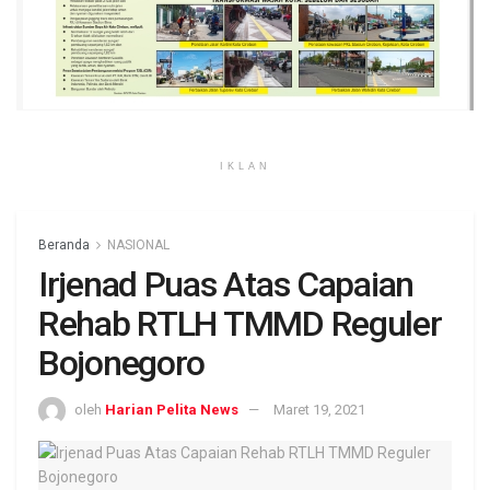
IKLAN
Beranda
NASIONAL
Irjenad Puas Atas Capaian
Rehab RTLH TMMD Reguler
Bojonegoro
oleh
Harian Pelita News
Maret 19, 2021