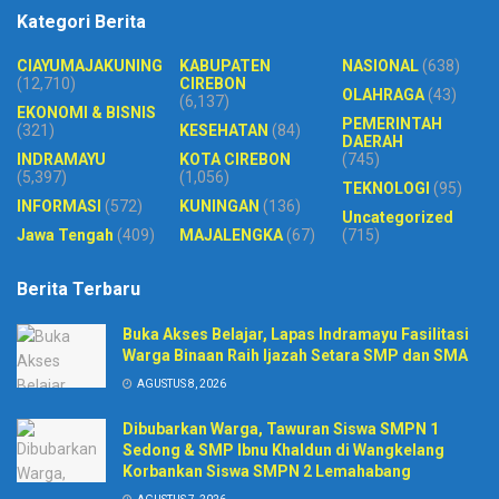
Kategori Berita
CIAYUMAJAKUNING
KABUPATEN
NASIONAL
(638)
(12,710)
CIREBON
OLAHRAGA
(43)
(6,137)
EKONOMI & BISNIS
PEMERINTAH
(321)
KESEHATAN
(84)
DAERAH
INDRAMAYU
KOTA CIREBON
(745)
(5,397)
(1,056)
TEKNOLOGI
(95)
INFORMASI
(572)
KUNINGAN
(136)
Uncategorized
Jawa Tengah
(409)
MAJALENGKA
(67)
(715)
Berita Terbaru
Buka Akses Belajar, Lapas Indramayu Fasilitasi
Warga Binaan Raih Ijazah Setara SMP dan SMA
AGUSTUS 8, 2026
Dibubarkan Warga, Tawuran Siswa SMPN 1
Sedong & SMP Ibnu Khaldun di Wangkelang
Korbankan Siswa SMPN 2 Lemahabang