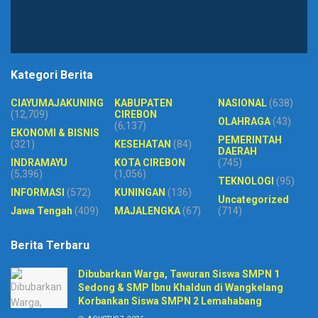
Kategori Berita
CIAYUMAJAKUNING
KABUPATEN
NASIONAL
(638)
(12,709)
CIREBON
OLAHRAGA
(43)
(6,137)
EKONOMI & BISNIS
PEMERINTAH
(321)
KESEHATAN
(84)
DAERAH
INDRAMAYU
KOTA CIREBON
(745)
(5,396)
(1,056)
TEKNOLOGI
(95)
INFORMASI
(572)
KUNINGAN
(136)
Uncategorized
Jawa Tengah
(409)
MAJALENGKA
(67)
(714)
Berita Terbaru
Dibubarkan Warga, Tawuran Siswa SMPN 1
Sedong & SMP Ibnu Khaldun di Wangkelang
Korbankan Siswa SMPN 2 Lemahabang