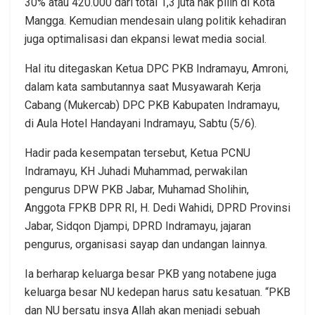
30% atau 420.000 dari total 1,3 juta hak pilih di Kota
Mangga. Kemudian mendesain ulang politik kehadiran
juga optimalisasi dan ekpansi lewat media social.
Hal itu ditegaskan Ketua DPC PKB Indramayu, Amroni,
dalam kata sambutannya saat Musyawarah Kerja
Cabang (Mukercab) DPC PKB Kabupaten Indramayu,
di Aula Hotel Handayani Indramayu, Sabtu (5/6).
Hadir pada kesempatan tersebut, Ketua PCNU
Indramayu, KH Juhadi Muhammad, perwakilan
pengurus DPW PKB Jabar, Muhamad Sholihin,
Anggota FPKB DPR RI, H. Dedi Wahidi, DPRD Provinsi
Jabar, Sidqon Djampi, DPRD Indramayu, jajaran
pengurus, organisasi sayap dan undangan lainnya.
Ia berharap keluarga besar PKB yang notabene juga
keluarga besar NU kedepan harus satu kesatuan. “PKB
dan NU bersatu insya Allah akan menjadi sebuah