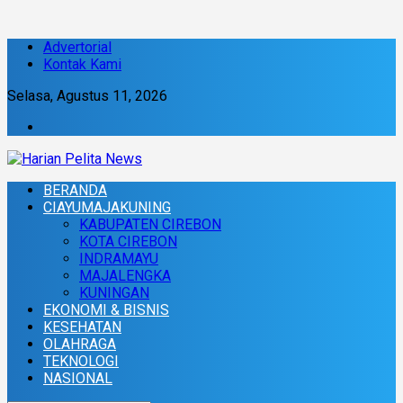
Advertorial
Kontak Kami
Selasa, Agustus 11, 2026
BERANDA
CIAYUMAJAKUNING
KABUPATEN CIREBON
KOTA CIREBON
INDRAMAYU
MAJALENGKA
KUNINGAN
EKONOMI & BISNIS
KESEHATAN
OLAHRAGA
TEKNOLOGI
NASIONAL