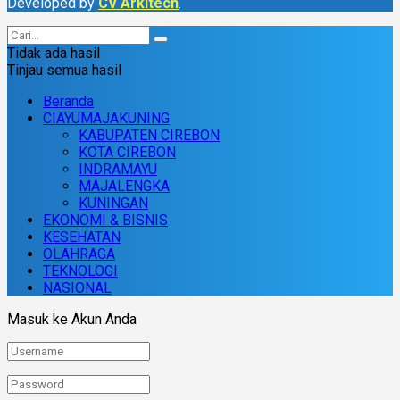
Developed by
CV Arkitech
.
Tidak ada hasil
Tinjau semua hasil
Beranda
CIAYUMAJAKUNING
KABUPATEN CIREBON
KOTA CIREBON
INDRAMAYU
MAJALENGKA
KUNINGAN
EKONOMI & BISNIS
KESEHATAN
OLAHRAGA
TEKNOLOGI
NASIONAL
Masuk ke Akun Anda