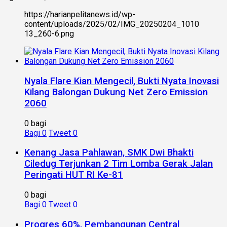
https://harianpelitanews.id/wp-
content/uploads/2025/02/IMG_20250204_1010
13_260-6.png
Nyala Flare Kian Mengecil, Bukti Nyata Inovasi
Kilang Balongan Dukung Net Zero Emission
2060
0 bagi
Bagi
0
Tweet
0
Kenang Jasa Pahlawan, SMK Dwi Bhakti
Ciledug Terjunkan 2 Tim Lomba Gerak Jalan
Peringati HUT RI Ke-81
0 bagi
Bagi
0
Tweet
0
Progres 60%, Pembangunan Central