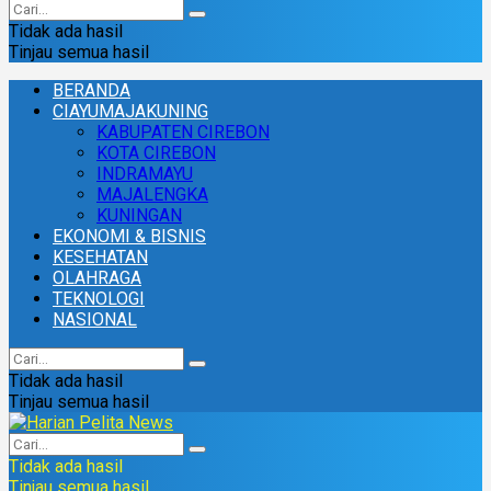
Tidak ada hasil
Tinjau semua hasil
BERANDA
CIAYUMAJAKUNING
KABUPATEN CIREBON
KOTA CIREBON
INDRAMAYU
MAJALENGKA
KUNINGAN
EKONOMI & BISNIS
KESEHATAN
OLAHRAGA
TEKNOLOGI
NASIONAL
Tidak ada hasil
Tinjau semua hasil
Tidak ada hasil
Tinjau semua hasil