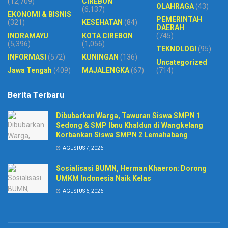
(12,709)
CIREBON
OLAHRAGA
(43)
(6,137)
EKONOMI & BISNIS
PEMERINTAH
(321)
KESEHATAN
(84)
DAERAH
INDRAMAYU
KOTA CIREBON
(745)
(5,396)
(1,056)
TEKNOLOGI
(95)
INFORMASI
(572)
KUNINGAN
(136)
Uncategorized
Jawa Tengah
(409)
MAJALENGKA
(67)
(714)
Berita Terbaru
Dibubarkan Warga, Tawuran Siswa SMPN 1
Sedong & SMP Ibnu Khaldun di Wangkelang
Korbankan Siswa SMPN 2 Lemahabang
AGUSTUS 7, 2026
Sosialisasi BUMN, Herman Khaeron: Dorong
UMKM Indonesia Naik Kelas
AGUSTUS 6, 2026