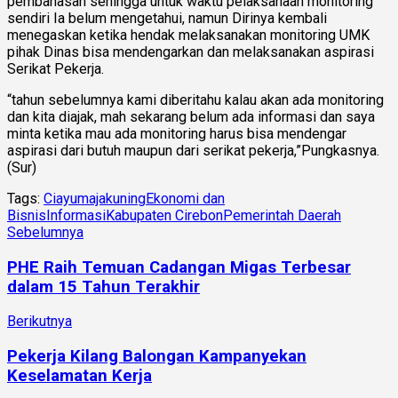
pembahasan sehingga untuk waktu pelaksanaan monitoring
sendiri Ia belum mengetahui, namun Dirinya kembali
menegaskan ketika hendak melaksanakan monitoring UMK
pihak Dinas bisa mendengarkan dan melaksanakan aspirasi
Serikat Pekerja.
“tahun sebelumnya kami diberitahu kalau akan ada monitoring
dan kita diajak, mah sekarang belum ada informasi dan saya
minta ketika mau ada monitoring harus bisa mendengar
aspirasi dari butuh maupun dari serikat pekerja,”Pungkasnya.
(Sur)
Tags:
Ciayumajakuning
Ekonomi dan
Bisnis
Informasi
Kabupaten Cirebon
Pemerintah Daerah
Sebelumnya
PHE Raih Temuan Cadangan Migas Terbesar
dalam 15 Tahun Terakhir
Berikutnya
Pekerja Kilang Balongan Kampanyekan
Keselamatan Kerja