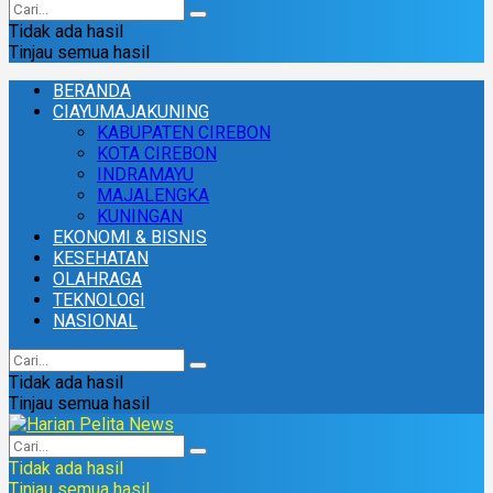
Tidak ada hasil
Tinjau semua hasil
BERANDA
CIAYUMAJAKUNING
KABUPATEN CIREBON
KOTA CIREBON
INDRAMAYU
MAJALENGKA
KUNINGAN
EKONOMI & BISNIS
KESEHATAN
OLAHRAGA
TEKNOLOGI
NASIONAL
Tidak ada hasil
Tinjau semua hasil
Tidak ada hasil
Tinjau semua hasil