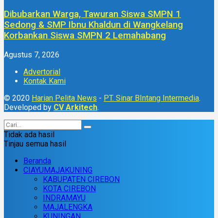
Dibubarkan Warga, Tawuran Siswa SMPN 1
Sedong & SMP Ibnu Khaldun di Wangkelang
Korbankan Siswa SMPN 2 Lemahabang
Agustus 7, 2026
Advertorial
Kontak Kami
© 2020
Harian Pelita News
-
PT. Sinar BIntang Intermedia
.
Developed by
CV Arkitech
.
Tidak ada hasil
Tinjau semua hasil
Beranda
CIAYUMAJAKUNING
KABUPATEN CIREBON
KOTA CIREBON
INDRAMAYU
MAJALENGKA
KUNINGAN