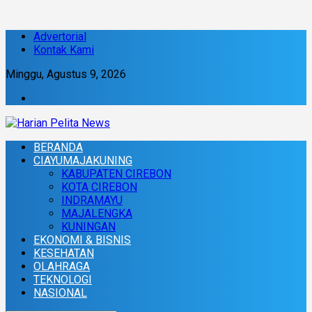
Advertorial
Kontak Kami
Minggu, Agustus 9, 2026
BERANDA
CIAYUMAJAKUNING
KABUPATEN CIREBON
KOTA CIREBON
INDRAMAYU
MAJALENGKA
KUNINGAN
EKONOMI & BISNIS
KESEHATAN
OLAHRAGA
TEKNOLOGI
NASIONAL