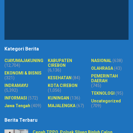
Kategori Berita
CIAYUMAJAKUNING
KABUPATEN
NASIONAL
(638)
(12,704)
CIREBON
OLAHRAGA
(43)
(6,136)
EKONOMI & BISNIS
PEMERINTAH
(321)
KESEHATAN
(84)
DAERAH
INDRAMAYU
KOTA CIREBON
(745)
(5,392)
(1,056)
TEKNOLOGI
(95)
INFORMASI
(572)
KUNINGAN
(136)
Uncategorized
Jawa Tengah
(409)
MAJALENGKA
(67)
(709)
Berita Terbaru
Cegah TPPO, Polsek Sliyeg Binluh Calon