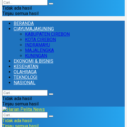
Tidak ada hasil
Tinjau semua hasil
BERANDA
CIAYUMAJAKUNING
KABUPATEN CIREBON
KOTA CIREBON
INDRAMAYU
MAJALENGKA
KUNINGAN
EKONOMI & BISNIS
KESEHATAN
OLAHRAGA
TEKNOLOGI
NASIONAL
Tidak ada hasil
Tinjau semua hasil
Tidak ada hasil
Tinjau semua hasil