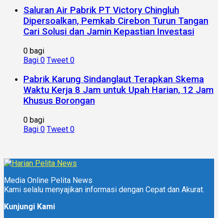
Saluran Air Pabrik PT Victory Chingluh
Dipersoalkan, Pemkab Cirebon Turun Tangan
Cari Solusi dan Jamin Kepastian Investasi
0 bagi
Bagi
0
Tweet
0
Pabrik Karung Sindanglaut Terapkan Skema
Waktu Kerja 8 Jam untuk Upah Harian, 12 Jam
Khusus Borongan
0 bagi
Bagi
0
Tweet
0
Media Online Pelita News
Kami selalu menyajikan informasi dengan Cepat dan Akurat.
Kunjungi Kami