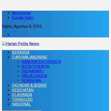
Advertorial
Kontak Kami
Sabtu, Agustus 8, 2026
BERANDA
CIAYUMAJAKUNING
KABUPATEN CIREBON
KOTA CIREBON
INDRAMAYU
MAJALENGKA
KUNINGAN
EKONOMI & BISNIS
KESEHATAN
OLAHRAGA
TEKNOLOGI
NASIONAL