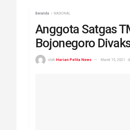
Beranda
NASIONAL
Anggota Satgas T
Bojonegoro Divaks
oleh
Harian Pelita News
Maret 15, 2021
d