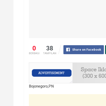
0
38
Share on Facebook
BERBAGI
TAMPILAN
Bojonegoro,PN