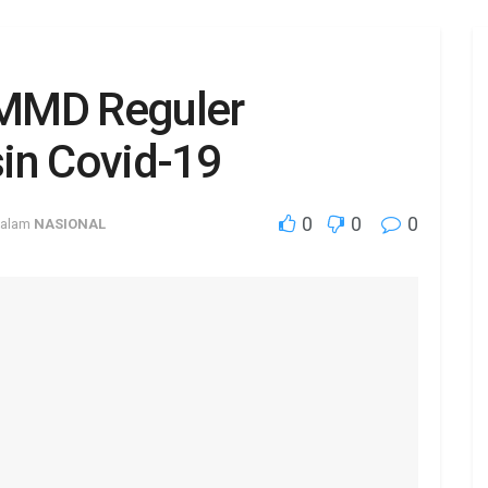
MMD Reguler
in Covid-19
0
0
0
alam
NASIONAL