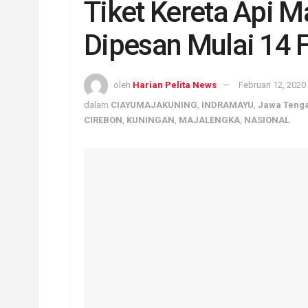
Tiket Kereta Api M
Dipesan Mulai 14 
oleh
Harian Pelita News
Februari 12, 2020
dalam
CIAYUMAJAKUNING
,
INDRAMAYU
,
Jawa Teng
CIREBON
,
KUNINGAN
,
MAJALENGKA
,
NASIONAL