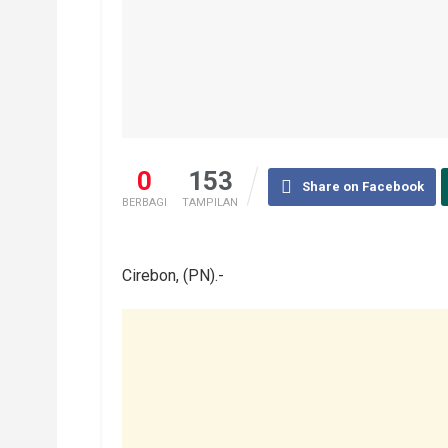
0
153
Share on Facebook
BERBAGI
TAMPILAN
Cirebon, (PN).-