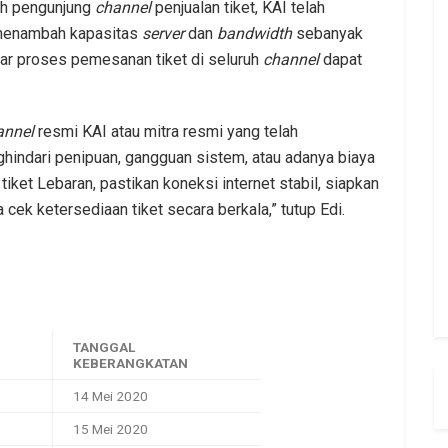
ah pengunjung
channel
penjualan tiket, KAI telah
 menambah kapasitas
server
dan
bandwidth
sebanyak
n agar proses pemesanan tiket di seluruh
channel
dapat
annel
resmi KAI atau mitra resmi yang telah
hindari penipuan, gangguan sistem, atau adanya biaya
tiket Lebaran, pastikan koneksi internet stabil, siapkan
ta cek ketersediaan tiket secara berkala,” tutup Edi.
TANGGAL
KEBERANGKATAN
14 Mei 2020
15 Mei 2020