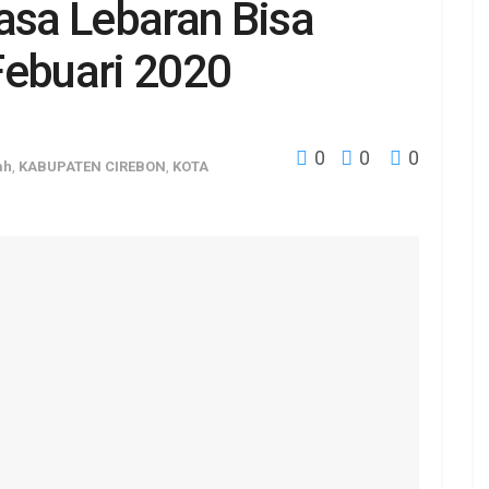
asa Lebaran Bisa
Febuari 2020
0
0
0
ah
,
KABUPATEN CIREBON
,
KOTA