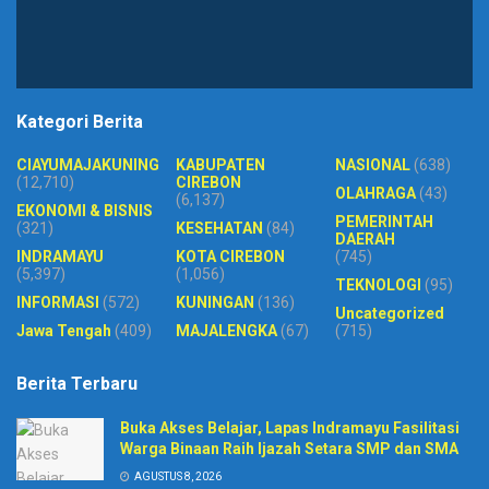
Kategori Berita
CIAYUMAJAKUNING
KABUPATEN
NASIONAL
(638)
(12,710)
CIREBON
OLAHRAGA
(43)
(6,137)
EKONOMI & BISNIS
PEMERINTAH
(321)
KESEHATAN
(84)
DAERAH
INDRAMAYU
KOTA CIREBON
(745)
(5,397)
(1,056)
TEKNOLOGI
(95)
INFORMASI
(572)
KUNINGAN
(136)
Uncategorized
Jawa Tengah
(409)
MAJALENGKA
(67)
(715)
Berita Terbaru
Buka Akses Belajar, Lapas Indramayu Fasilitasi
Warga Binaan Raih Ijazah Setara SMP dan SMA
AGUSTUS 8, 2026