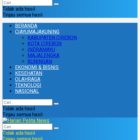
Tidak ada hasil
Tinjau semua hasil
BERANDA
CIAYUMAJAKUNING
KABUPATEN CIREBON
KOTA CIREBON
INDRAMAYU
MAJALENGKA
KUNINGAN
EKONOMI & BISNIS
KESEHATAN
OLAHRAGA
TEKNOLOGI
NASIONAL
Tidak ada hasil
Tinjau semua hasil
Tidak ada hasil
Tinjau semua hasil