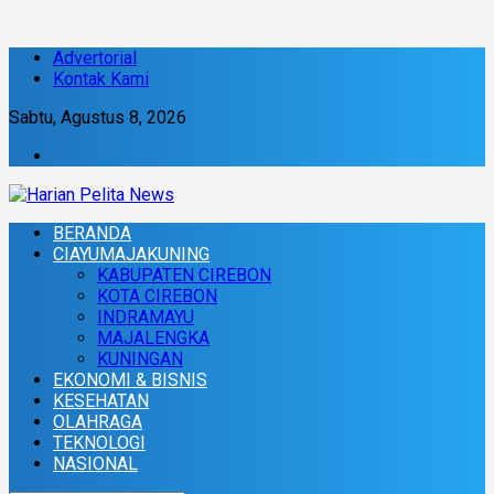
Advertorial
Kontak Kami
Sabtu, Agustus 8, 2026
BERANDA
CIAYUMAJAKUNING
KABUPATEN CIREBON
KOTA CIREBON
INDRAMAYU
MAJALENGKA
KUNINGAN
EKONOMI & BISNIS
KESEHATAN
OLAHRAGA
TEKNOLOGI
NASIONAL