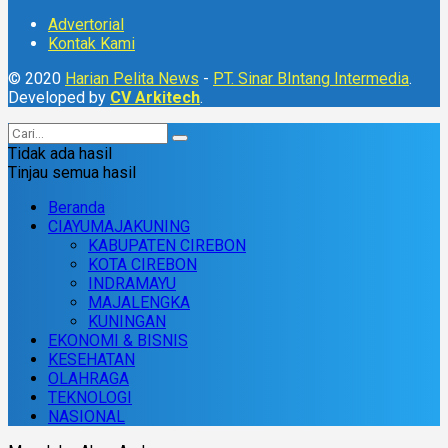
Advertorial
Kontak Kami
© 2020
Harian Pelita News
-
PT. Sinar BIntang Intermedia
.
Developed by
CV Arkitech
.
Tidak ada hasil
Tinjau semua hasil
Beranda
CIAYUMAJAKUNING
KABUPATEN CIREBON
KOTA CIREBON
INDRAMAYU
MAJALENGKA
KUNINGAN
EKONOMI & BISNIS
KESEHATAN
OLAHRAGA
TEKNOLOGI
NASIONAL