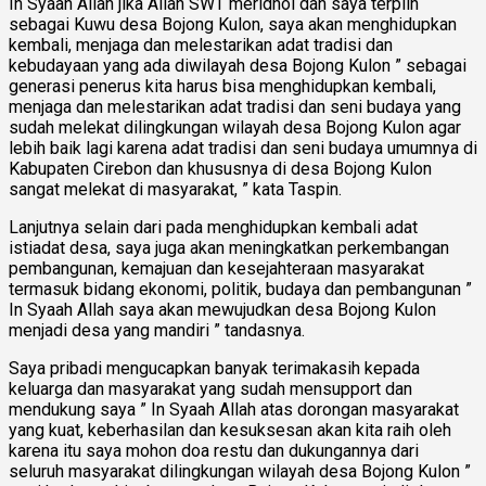
In Syaah Allah jika Allah SWT meridhoi dan saya terplih
sebagai Kuwu desa Bojong Kulon, saya akan menghidupkan
kembali, menjaga dan melestarikan adat tradisi dan
kebudayaan yang ada diwilayah desa Bojong Kulon ” sebagai
generasi penerus kita harus bisa menghidupkan kembali,
menjaga dan melestarikan adat tradisi dan seni budaya yang
sudah melekat dilingkungan wilayah desa Bojong Kulon agar
lebih baik lagi karena adat tradisi dan seni budaya umumnya di
Kabupaten Cirebon dan khususnya di desa Bojong Kulon
sangat melekat di masyarakat, ” kata Taspin.
Lanjutnya selain dari pada menghidupkan kembali adat
istiadat desa, saya juga akan meningkatkan perkembangan
pembangunan, kemajuan dan kesejahteraan masyarakat
termasuk bidang ekonomi, politik, budaya dan pembangunan ”
In Syaah Allah saya akan mewujudkan desa Bojong Kulon
menjadi desa yang mandiri ” tandasnya.
Saya pribadi mengucapkan banyak terimakasih kepada
keluarga dan masyarakat yang sudah mensupport dan
mendukung saya ” In Syaah Allah atas dorongan masyarakat
yang kuat, keberhasilan dan kesuksesan akan kita raih oleh
karena itu saya mohon doa restu dan dukungannya dari
seluruh masyarakat dilingkungan wilayah desa Bojong Kulon ”