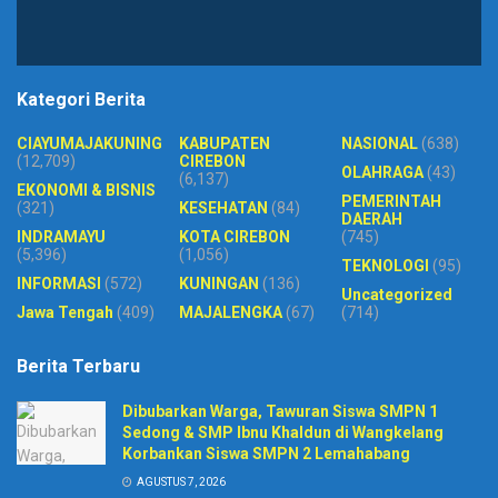
Kategori Berita
CIAYUMAJAKUNING
KABUPATEN
NASIONAL
(638)
(12,709)
CIREBON
OLAHRAGA
(43)
(6,137)
EKONOMI & BISNIS
PEMERINTAH
(321)
KESEHATAN
(84)
DAERAH
INDRAMAYU
KOTA CIREBON
(745)
(5,396)
(1,056)
TEKNOLOGI
(95)
INFORMASI
(572)
KUNINGAN
(136)
Uncategorized
Jawa Tengah
(409)
MAJALENGKA
(67)
(714)
Berita Terbaru
Dibubarkan Warga, Tawuran Siswa SMPN 1
Sedong & SMP Ibnu Khaldun di Wangkelang
Korbankan Siswa SMPN 2 Lemahabang
AGUSTUS 7, 2026