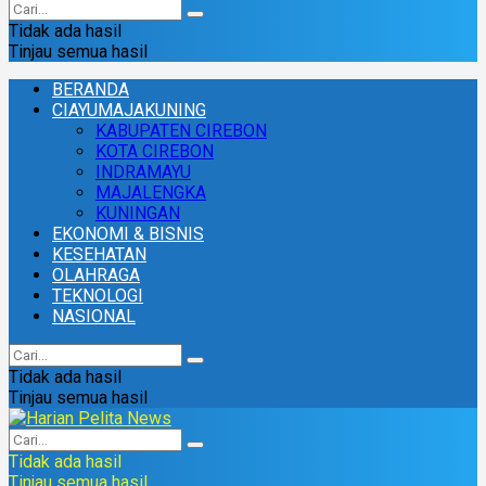
Tidak ada hasil
Tinjau semua hasil
BERANDA
CIAYUMAJAKUNING
KABUPATEN CIREBON
KOTA CIREBON
INDRAMAYU
MAJALENGKA
KUNINGAN
EKONOMI & BISNIS
KESEHATAN
OLAHRAGA
TEKNOLOGI
NASIONAL
Tidak ada hasil
Tinjau semua hasil
Tidak ada hasil
Tinjau semua hasil