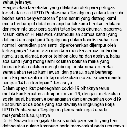
sehat, jelasnya.
Pengecekan kesehatan yang dilakukan oleh para petugas
kesehatan dari UPTD Puskesmas Tegalgubug antara lain suhu
badan serta penyemprotan ” para santri yang datang, kami
minta berkumpul didalam masjid untuk kami berikan edukasi
dan meminta agar para santri tetap berada dirumah, paparnya.
Masih kata dr. H. Naswidi, Alhamdulillah semua santri yang
datang ke masjid jami Tegalgubug dalam kondisi sehat dan
normal, kemudian para santri diperkenankan dijemput oleh
keluarganya ” kami telah mendata mereka semua mulai dari
nama, usia, alamat, nomor telphon atau hp dan asalnya, kalau
ada santri yang mengalami keluhan keluhan maka yang
bersangkutan silakan menghubungi puskesmas, mereka
semua akan tetap kami awasi dan pantau, saya berharap
mereka para santri ini tetap melakukan isolasi secara mandiri
sampai 14 hari kedepan “, tegasnya.
Dalam upaya ikut pencegahan covid-19 pihaknya terus
melakukan kegiatan antisipasi covid-19, dengan melakukan
sosialisasi, kampanye penanganan dan pencegahan covid19
keseluruh desa desa yang ada diwilayah lingkungan kerja
UPTD Puskesmas Tegalgubug termasuk juga kepada
masyarakat luas, ujarnya.
Dr. H. Naswidi mengajak khusus untuk para santri yang baru
datang atau pulang kampung serta masyarakat pada umumnya,