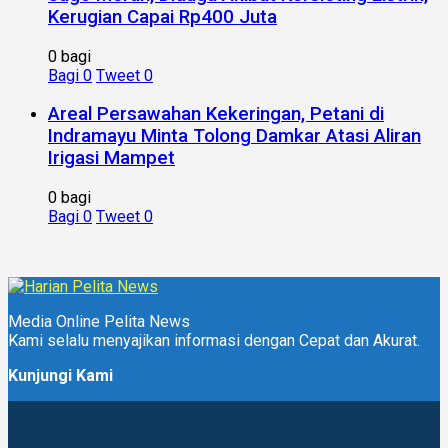
Kerugian Capai Rp400 Juta
0 bagi
Bagi
0
Tweet
0
Areal Persawahan Kekeringan, Petani di
Indramayu Minta Tolong Damkar Atasi Aliran
Irigasi Mampet
0 bagi
Bagi
0
Tweet
0
Media Online Pelita News
Kami selalu menyajikan informasi dengan Cepat dan Akurat.
Kunjungi Kami