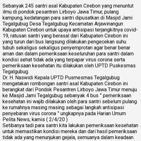
Sebanyak 245 santri asal Kabupaten Cirebon yang menuntut
ilmu di pondok pesantren Lirboyo Jawa Timur, pulang
kampung, kedatangan para santri dipusatkan di Masjid Jami
Tegalgubug Desa Tegalgubug Kecamatan Arjawinangun
Kabupaten Cirebon untuk upaya antisipasi terjangkitnya covid-
19, ratusan santri yang berasal dari Kabupaten Cirebon ini
yang turun dari bus langsung dilakukan pengecekan suhu
tubuh sekaligus sekaligus penyemprotan agar benar benar
aman dan dalam pemeriksaan keseluruhan para santri dalam
kondisi sehat tidak ada yang terpapar virus corona serta
pemeriksaan kesehatan itu dilakukan oleh UPTD Puskesmas
Tegalgubug.
Dr. H. Naswidi Kepala UPTD Pusmesmas Tegalgubug
mengatakan rombongan santri asal Kabupaten Cirebon ini
berangkat dari Pondok Pesantren Lirboyo Jawa Timur menuju
ke Masjid Jami Tegalgubug sebanyak 4 bus ” pemeriksaan
kesehatan ini wajib dilakukan oleh para santri sebelum pulang
ke rumahnya masing masing sebagai langkah antisipasi
penyebaran virus corona ” ungkapnya pada Harian Umum
Pelita News, kamis ( 2/4/20 )
Setibanya tadi para santri kita lakukan pemeriksaan kesehatan
untuk memastikan kondisi mereka dan dari hasil pemeriksaan
tidak ada yang menunjukan gejala, semuanya dalam keadaan