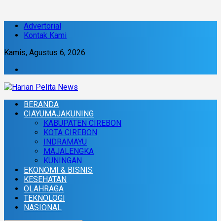
Advertorial
Kontak Kami
Kamis, Agustus 6, 2026
BERANDA
CIAYUMAJAKUNING
KABUPATEN CIREBON
KOTA CIREBON
INDRAMAYU
MAJALENGKA
KUNINGAN
EKONOMI & BISNIS
KESEHATAN
OLAHRAGA
TEKNOLOGI
NASIONAL