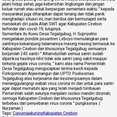
jalani hidup sehat, jaga kebersihan lingkungan dan jangan
keluar rumah atau untuk berpergian sementara waktu ” kepada
masyarakat juga diharapkan dapat tenang dan tidak panik
menghadapi situasi ini, mari berdoa dan bermunajad serta
mendekati diri pada Allah SWT agar Kabupaten Cirebon
terhindar dari covid-19, tutupnya.
Sementara itu Kuwu Desa Tegalgubug, H. Supriyatno
mengatakan pondok pesantren Lirboyo memulangkan para
santrinya kekampung halamannya masing masing termasuk ke
Kabupaten Cirebon dan khususnya Tegalgubug semuanya
berjumlah 245 santri ” Alhamdulillah semua santri sudah
diperiksa hasilnya nihil tidak ada santri yang sakit maupun
terkena gejala virus corona, ” kami atas nama Pemerintah
Desa Tegalgubug mengucapkan terima kasih kepada
Forkopimcam Arjawinangun dan UPTD Puskesmas
Tegalgubug atas kerjasama dan kesinergisannya dalam
menanggulangngi wabah virus corona ini dan untuk para santri
agar dapat mematuhi apa yang telah menjadi himbauan
Pemerintah salah satunya menjalani isolasi mandiri dirumah,
semoga Kabupaten Cirebon dan khususnya Tegalgubug
terbebas dari penyebaran virus corona ” pungkasnya. (
Nurzaman )
Tags:
Ciayumajakuning
Kabupaten Cirebon