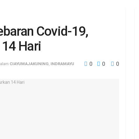
ebaran Covid-19,
 14 Hari
0
0
0
alam
CIAYUMAJAKUNING
,
INDRAMAYU