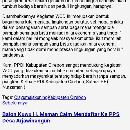
perangkat desa dalam gerakan bersih sehingga nantinya akan
tumbuh budaya bersih dan peduli lingkungan, harapnya.
Ditambahkannya Kegiatan WCD ini merupakan bentuk
bagaimana kita menjaga lingkungan sekitar, sehingga prilaku
dalam penanganan sampah serta bagaimana mengelola
sampah sehingga bisa menjadi nilai ekonomis yang tinggi ”
kami dalam hal ini mengajak masyarakat untuk ikut memilah
sampah, mana sampah yang bisa dijadikan nilai ekonomi,
mana yang tidak demi menciptakan lingkungan yang bersih ”
tandasnya.
Kami PPDI Kabupaten Cirebon sangat mendukung kegiatan
WCD yang dilakukan sejumlah komunitas sebagai upaya
menyadarkan masyarakat tentang hidup bersih tanpa sampah,
pungkas Ketua PPDI Kabupaten Cirebon, Sutara, SE.(
Nurzaman )
Tags:
Ciayumajakuning
Kabupaten Cirebon
Sebelumnya
Balon Kuwu H. Maman Caim Mendaftar Ke PPS
Desa Arjawinangun