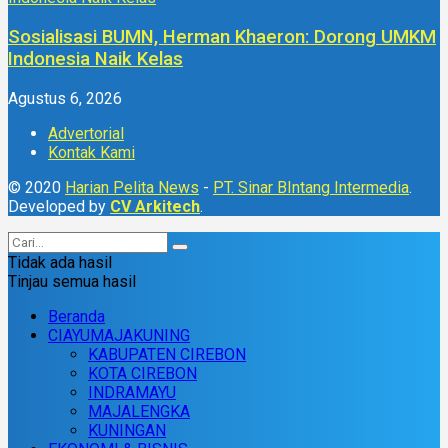
Sosialisasi BUMN, Herman Khaeron: Dorong UMKM
Indonesia Naik Kelas
Agustus 6, 2026
Advertorial
Kontak Kami
© 2020
Harian Pelita News
-
PT. Sinar BIntang Intermedia
.
Developed by
CV Arkitech
.
Tidak ada hasil
Tinjau semua hasil
Beranda
CIAYUMAJAKUNING
KABUPATEN CIREBON
KOTA CIREBON
INDRAMAYU
MAJALENGKA
KUNINGAN