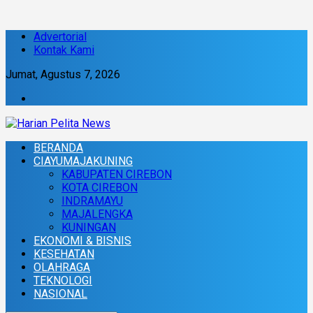
Advertorial
Kontak Kami
Jumat, Agustus 7, 2026
BERANDA
CIAYUMAJAKUNING
KABUPATEN CIREBON
KOTA CIREBON
INDRAMAYU
MAJALENGKA
KUNINGAN
EKONOMI & BISNIS
KESEHATAN
OLAHRAGA
TEKNOLOGI
NASIONAL