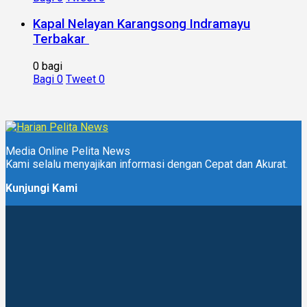
Kapal Nelayan Karangsong Indramayu
Terbakar
0 bagi
Bagi
0
Tweet
0
Media Online Pelita News
Kami selalu menyajikan informasi dengan Cepat dan Akurat.
Kunjungi Kami