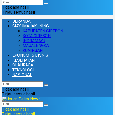
Tidak ada hasil
Tinjau semua hasil
BERANDA
CIAYUMAJAKUNING
KABUPATEN CIREBON
KOTA CIREBON
INDRAMAYU
MAJALENGKA
KUNINGAN
EKONOMI & BISNIS
KESEHATAN
OLAHRAGA
TEKNOLOGI
NASIONAL
Tidak ada hasil
Tinjau semua hasil
Tidak ada hasil
Tinjau semua hasil