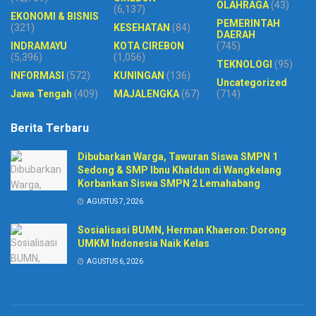
OLAHRAGA
(43)
(6,137)
EKONOMI & BISNIS
PEMERINTAH
(321)
KESEHATAN
(84)
DAERAH
INDRAMAYU
KOTA CIREBON
(745)
(5,396)
(1,056)
TEKNOLOGI
(95)
INFORMASI
(572)
KUNINGAN
(136)
Uncategorized
Jawa Tengah
(409)
MAJALENGKA
(67)
(714)
Berita Terbaru
Dibubarkan Warga, Tawuran Siswa SMPN 1
Sedong & SMP Ibnu Khaldun di Wangkelang
Korbankan Siswa SMPN 2 Lemahabang
AGUSTUS 7, 2026
Sosialisasi BUMN, Herman Khaeron: Dorong
UMKM Indonesia Naik Kelas
AGUSTUS 6, 2026