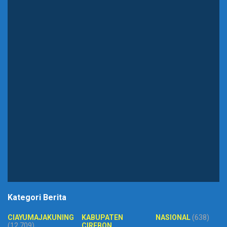
Kategori Berita
CIAYUMAJAKUNING
KABUPATEN
NASIONAL
(638)
(12,709)
CIREBON