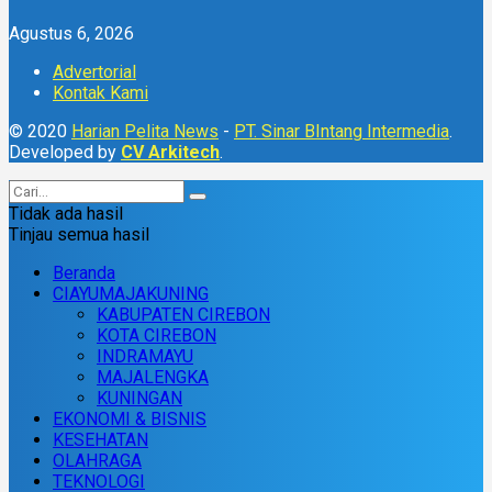
Agustus 6, 2026
Advertorial
Kontak Kami
© 2020
Harian Pelita News
-
PT. Sinar BIntang Intermedia
.
Developed by
CV Arkitech
.
Tidak ada hasil
Tinjau semua hasil
Beranda
CIAYUMAJAKUNING
KABUPATEN CIREBON
KOTA CIREBON
INDRAMAYU
MAJALENGKA
KUNINGAN
EKONOMI & BISNIS
KESEHATAN
OLAHRAGA
TEKNOLOGI