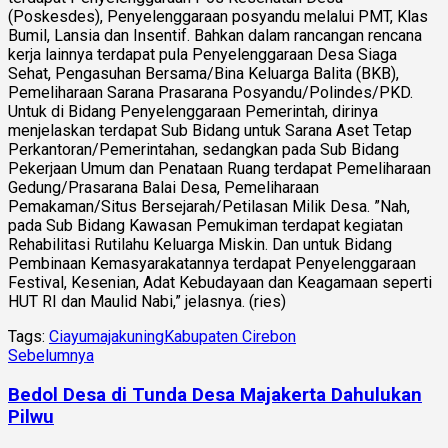
(Poskesdes), Penyelenggaraan posyandu melalui PMT, Klas
Bumil, Lansia dan Insentif. Bahkan dalam rancangan rencana
kerja lainnya terdapat pula Penyelenggaraan Desa Siaga
Sehat, Pengasuhan Bersama/Bina Keluarga Balita (BKB),
Pemeliharaan Sarana Prasarana Posyandu/Polindes/PKD.
Untuk di Bidang Penyelenggaraan Pemerintah, dirinya
menjelaskan terdapat Sub Bidang untuk Sarana Aset Tetap
Perkantoran/Pemerintahan, sedangkan pada Sub Bidang
Pekerjaan Umum dan Penataan Ruang terdapat Pemeliharaan
Gedung/Prasarana Balai Desa, Pemeliharaan
Pemakaman/Situs Bersejarah/Petilasan Milik Desa. ”Nah,
pada Sub Bidang Kawasan Pemukiman terdapat kegiatan
Rehabilitasi Rutilahu Keluarga Miskin. Dan untuk Bidang
Pembinaan Kemasyarakatannya terdapat Penyelenggaraan
Festival, Kesenian, Adat Kebudayaan dan Keagamaan seperti
HUT RI dan Maulid Nabi,” jelasnya. (ries)
Tags:
Ciayumajakuning
Kabupaten Cirebon
Sebelumnya
Bedol Desa di Tunda Desa Majakerta Dahulukan
Pilwu