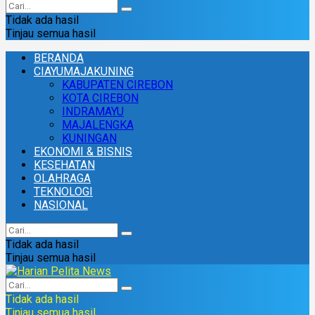
Tidak ada hasil
Tinjau semua hasil
BERANDA
CIAYUMAJAKUNING
KABUPATEN CIREBON
KOTA CIREBON
INDRAMAYU
MAJALENGKA
KUNINGAN
EKONOMI & BISNIS
KESEHATAN
OLAHRAGA
TEKNOLOGI
NASIONAL
Tidak ada hasil
Tinjau semua hasil
Tidak ada hasil
Tinjau semua hasil