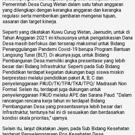
Pemerintah Desa Curug Wetan dalam satu tahun anggaran
yang dilengkapi dengan kerangka anggaran dan kerangka
regulasi serta memberikan gambaran mengenai tujuan,
sasaran dan target kinerja.
Seperti yang dikatakan Kuwu Curug Wetan, Jaenudin, untuk di
Tahun Anggaran 2021 ini khususnya untuk pengalokasian Dana
Desa masih berfokus dan terserap maksimal untuk Bidang
Penanggulangan Pandemi Covid-19 berupa Program Bantuan
Langsung Tunai (BLT). Di akuinya juga, untuk Bidang
Pembangunan Desa memiliki angka presentase yang lebih
besar dari Bidang Infrastruktur. Seperti pada Sub Bidang
Pendidikan terdapat kegiatan dukungan bagi siswa miskin
berprestasi melalui pendidikan paket A, B, C dan
penyelenggaraan PAUD/TK/TPA/TKA/TPQ/ Madrasah Non
Formal. Selain itu, terdapat juga dukungan untuk
penyelenggaraan PAUD melalui APE dan Sarana Paud. ”Dalam
rancangan rencana kerja tahun ini terdapat Bidang
Pembangunan Desa yang presentasenya lebih besar dari
Infrastruktur, tentunya hal ini di sesuaikan dan berdasarkan
kondisi skala prioritas,” ujarnya.
Selain itu, lanjut dikatakan Jejen, pada Sub Bidang Kesehatan
terdapat Penyelenggaraan Pos Kesehatan Desa