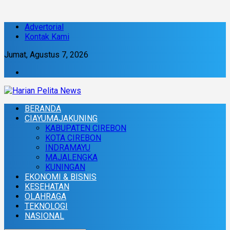
Advertorial
Kontak Kami
Jumat, Agustus 7, 2026
BERANDA
CIAYUMAJAKUNING
KABUPATEN CIREBON
KOTA CIREBON
INDRAMAYU
MAJALENGKA
KUNINGAN
EKONOMI & BISNIS
KESEHATAN
OLAHRAGA
TEKNOLOGI
NASIONAL