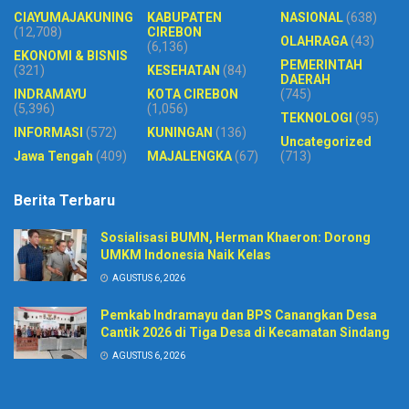
CIAYUMAJAKUNING
KABUPATEN
NASIONAL
(638)
(12,708)
CIREBON
OLAHRAGA
(43)
(6,136)
EKONOMI & BISNIS
PEMERINTAH
(321)
KESEHATAN
(84)
DAERAH
INDRAMAYU
KOTA CIREBON
(745)
(5,396)
(1,056)
TEKNOLOGI
(95)
INFORMASI
(572)
KUNINGAN
(136)
Uncategorized
Jawa Tengah
(409)
MAJALENGKA
(67)
(713)
Berita Terbaru
Sosialisasi BUMN, Herman Khaeron: Dorong
UMKM Indonesia Naik Kelas
AGUSTUS 6, 2026
Pemkab Indramayu dan BPS Canangkan Desa
Cantik 2026 di Tiga Desa di Kecamatan Sindang
AGUSTUS 6, 2026