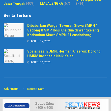
Jawa Tengah
(409)
MAJALENGKA
(67)
(714)
Berita Terbaru
Dibubarkan Warga, Tawuran Siswa SMPN 1
Sedong & SMP Ibnu Khaldun di Wangkelang
Korbankan Siswa SMPN 2 Lemahabang
AGUSTUS 7, 2026
Sosialisasi BUMN, Herman Khaeron: Dorong
UMKM Indonesia Naik Kelas
AGUSTUS 6, 2026
Advertorial
Kontak Kami
© 2020
Harian Pelita News
-
PT. Sinar BIntang Intermedia
. Developed by
CV
Arkitech
.