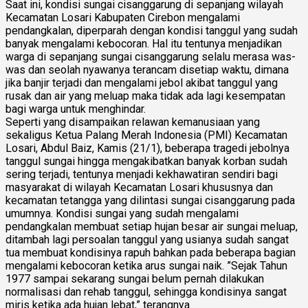
Saat ini, kondisi sungai cisanggarung di sepanjang wilayah
Kecamatan Losari Kabupaten Cirebon mengalami
pendangkalan, diperparah dengan kondisi tanggul yang sudah
banyak mengalami kebocoran. Hal itu tentunya menjadikan
warga di sepanjang sungai cisanggarung selalu merasa was-
was dan seolah nyawanya terancam disetiap waktu, dimana
jika banjir terjadi dan mengalami jebol akibat tanggul yang
rusak dan air yang meluap maka tidak ada lagi kesempatan
bagi warga untuk menghindar.
Seperti yang disampaikan relawan kemanusiaan yang
sekaligus Ketua Palang Merah Indonesia (PMI) Kecamatan
Losari, Abdul Baiz, Kamis (21/1), beberapa tragedi jebolnya
tanggul sungai hingga mengakibatkan banyak korban sudah
sering terjadi, tentunya menjadi kekhawatiran sendiri bagi
masyarakat di wilayah Kecamatan Losari khususnya dan
kecamatan tetangga yang dilintasi sungai cisanggarung pada
umumnya. Kondisi sungai yang sudah mengalami
pendangkalan membuat setiap hujan besar air sungai meluap,
ditambah lagi persoalan tanggul yang usianya sudah sangat
tua membuat kondisinya rapuh bahkan pada beberapa bagian
mengalami kebocoran ketika arus sungai naik. ”Sejak Tahun
1977 sampai sekarang sungai belum pernah dilakukan
normalisasi dan rehab tanggul, sehingga kondisinya sangat
miris ketika ada hujan lebat,” terangnya.