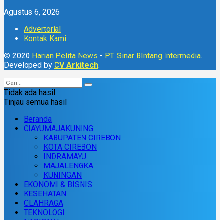
Agustus 6, 2026
Advertorial
Kontak Kami
© 2020
Harian Pelita News
-
PT. Sinar BIntang Intermedia
.
Developed by
CV Arkitech
.
Tidak ada hasil
Tinjau semua hasil
Beranda
CIAYUMAJAKUNING
KABUPATEN CIREBON
KOTA CIREBON
INDRAMAYU
MAJALENGKA
KUNINGAN
EKONOMI & BISNIS
KESEHATAN
OLAHRAGA
TEKNOLOGI