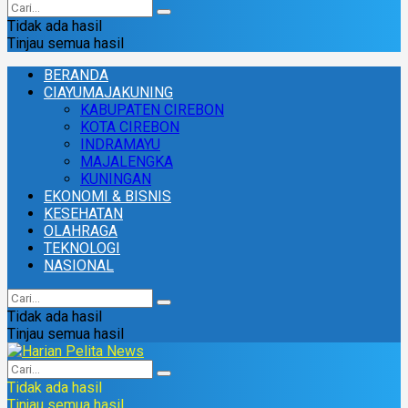
Tidak ada hasil
Tinjau semua hasil
BERANDA
CIAYUMAJAKUNING
KABUPATEN CIREBON
KOTA CIREBON
INDRAMAYU
MAJALENGKA
KUNINGAN
EKONOMI & BISNIS
KESEHATAN
OLAHRAGA
TEKNOLOGI
NASIONAL
Tidak ada hasil
Tinjau semua hasil
Tidak ada hasil
Tinjau semua hasil