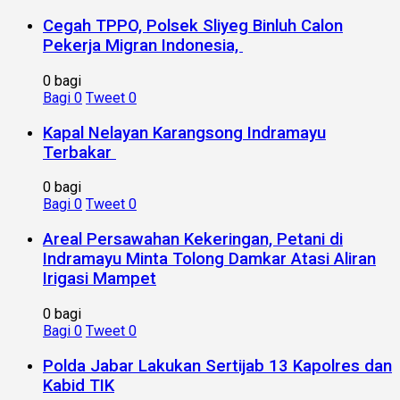
Cegah TPPO, Polsek Sliyeg Binluh Calon
Pekerja Migran Indonesia,
0 bagi
Bagi
0
Tweet
0
Kapal Nelayan Karangsong Indramayu
Terbakar
0 bagi
Bagi
0
Tweet
0
Areal Persawahan Kekeringan, Petani di
Indramayu Minta Tolong Damkar Atasi Aliran
Irigasi Mampet
0 bagi
Bagi
0
Tweet
0
Polda Jabar Lakukan Sertijab 13 Kapolres dan
Kabid TIK