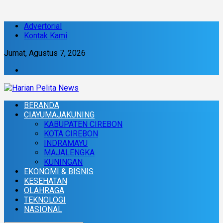
Advertorial
Kontak Kami
Jumat, Agustus 7, 2026
BERANDA
CIAYUMAJAKUNING
KABUPATEN CIREBON
KOTA CIREBON
INDRAMAYU
MAJALENGKA
KUNINGAN
EKONOMI & BISNIS
KESEHATAN
OLAHRAGA
TEKNOLOGI
NASIONAL