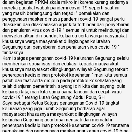
dalam kegiatan PPKM skala mikro ini karena kurang sadarnya
mereka padahal wabah pandemi covid-19 seperti saat ini
yang masih berlangsung dan terjadi ” pemakaian dan
penggunaan masker dimasa pandemi covid-19 sangat perlu
dilakukan dan dilaksanakan agar kita terhindar dari penyebaran
dan penularan virus covid-19 ” semua ini untuk melindungi dan
menyelamatkan diri sendiri, keluarga serta warga masyarakat
khususnya warga masyarakat dilingkungan kelurahan
Gegunung dari penyebaran dan penularan virus covid-19 ”
tandasnya.
Kami satgas penanganan covid-19 kelurahan Gegunung selalu
memberikan sosialisasi dan edukasi kepada masyarakat
khususnya masyarakat dilingkungan wilayah Gegunung terkait
penerapan kedisiplinan protokol kesehatan ” mari kita semua
patuh dan taat serta disiplin pada protokol kesehatan yang
telah dianjuran pemerintah, sayangi diri kita dan sayangi pula
keluarga kita, mari kita sama sama tangani dan cegah virus
covid-19 ” terang Lurah Gegunung Abdul Roup, SH.
Saya sebagai Ketua Satgas penanganan Covid-19 tingkat
kelurahan yang juga Lurah Gegunung berharap agar
masyarakat khususnya masyarakat dilingkungan wilayah
kelurahan Gegunung agar bisa mentaati dan mematuhi
penerapan kedisiplinan protokol kesehatan covid-19 terutama
pemakaian dan penggunaan masker agar kasus covid-19 bisa