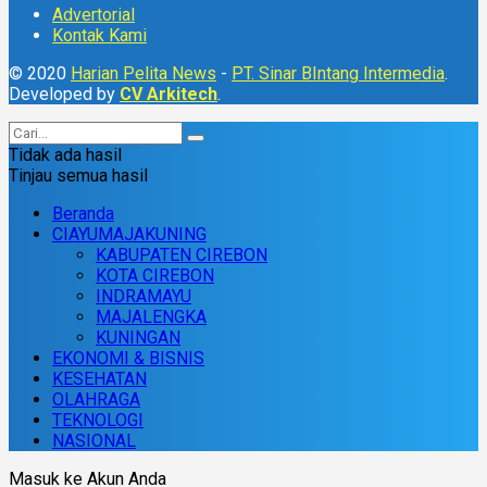
Advertorial
Kontak Kami
© 2020
Harian Pelita News
-
PT. Sinar BIntang Intermedia
.
Developed by
CV Arkitech
.
Tidak ada hasil
Tinjau semua hasil
Beranda
CIAYUMAJAKUNING
KABUPATEN CIREBON
KOTA CIREBON
INDRAMAYU
MAJALENGKA
KUNINGAN
EKONOMI & BISNIS
KESEHATAN
OLAHRAGA
TEKNOLOGI
NASIONAL
Masuk ke Akun Anda