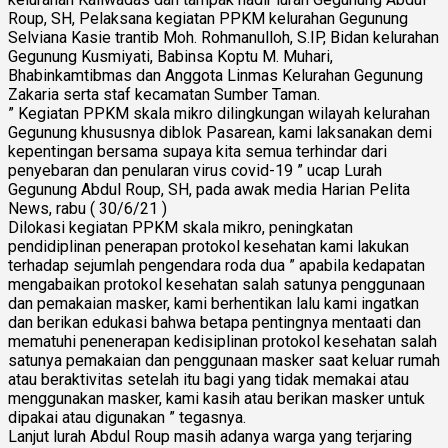
Roup, SH, Pelaksana kegiatan PPKM kelurahan Gegunung
Selviana Kasie trantib Moh. Rohmanulloh, S.IP, Bidan kelurahan
Gegunung Kusmiyati, Babinsa Koptu M. Muhari,
Bhabinkamtibmas dan Anggota Linmas Kelurahan Gegunung
Zakaria serta staf kecamatan Sumber Taman.
” Kegiatan PPKM skala mikro dilingkungan wilayah kelurahan
Gegunung khususnya diblok Pasarean, kami laksanakan demi
kepentingan bersama supaya kita semua terhindar dari
penyebaran dan penularan virus covid-19 ” ucap Lurah
Gegunung Abdul Roup, SH, pada awak media Harian Pelita
News, rabu ( 30/6/21 )
Dilokasi kegiatan PPKM skala mikro, peningkatan
pendidiplinan penerapan protokol kesehatan kami lakukan
terhadap sejumlah pengendara roda dua ” apabila kedapatan
mengabaikan protokol kesehatan salah satunya penggunaan
dan pemakaian masker, kami berhentikan lalu kami ingatkan
dan berikan edukasi bahwa betapa pentingnya mentaati dan
mematuhi penenerapan kedisiplinan protokol kesehatan salah
satunya pemakaian dan penggunaan masker saat keluar rumah
atau beraktivitas setelah itu bagi yang tidak memakai atau
menggunakan masker, kami kasih atau berikan masker untuk
dipakai atau digunakan ” tegasnya.
Lanjut lurah Abdul Roup masih adanya warga yang terjaring