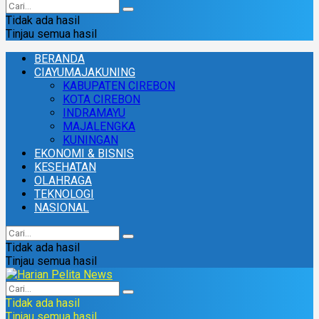
Tidak ada hasil
Tinjau semua hasil
BERANDA
CIAYUMAJAKUNING
KABUPATEN CIREBON
KOTA CIREBON
INDRAMAYU
MAJALENGKA
KUNINGAN
EKONOMI & BISNIS
KESEHATAN
OLAHRAGA
TEKNOLOGI
NASIONAL
Tidak ada hasil
Tinjau semua hasil
Tidak ada hasil
Tinjau semua hasil