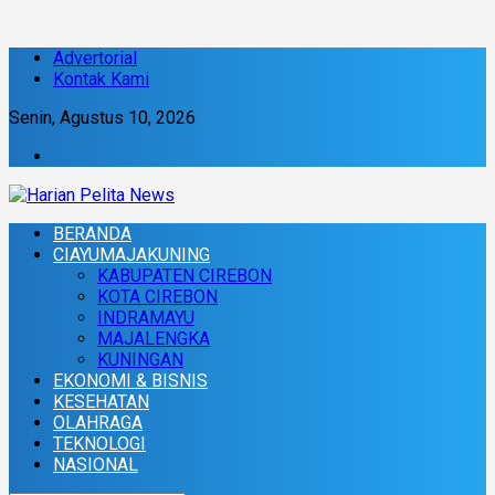
Advertorial
Kontak Kami
Senin, Agustus 10, 2026
BERANDA
CIAYUMAJAKUNING
KABUPATEN CIREBON
KOTA CIREBON
INDRAMAYU
MAJALENGKA
KUNINGAN
EKONOMI & BISNIS
KESEHATAN
OLAHRAGA
TEKNOLOGI
NASIONAL