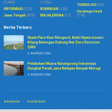
(5,400)
(1,056)
TEKNOLOGI
(95)
INFORMASI
(572)
KUNINGAN
(136)
Uncategorized
Jawa Tengah
(409)
MAJALENGKA
(67)
(718)
Berita Terbaru
Nyala Flare Kian Mengecil, Bukti Nyata Inovasi
Kilang Balongan Dukung Net Zero Emission
2060
AGUSTUS 9, 2026
Pelabuhan Muara Karangsong Indramayu
Dangkal Parah, para Nelayan Banyak Merugi
AGUSTUS 9, 2026
Advertorial
Kontak Kami
© 2020
Harian Pelita News
-
PT. Sinar BIntang Intermedia
. Developed by
CV