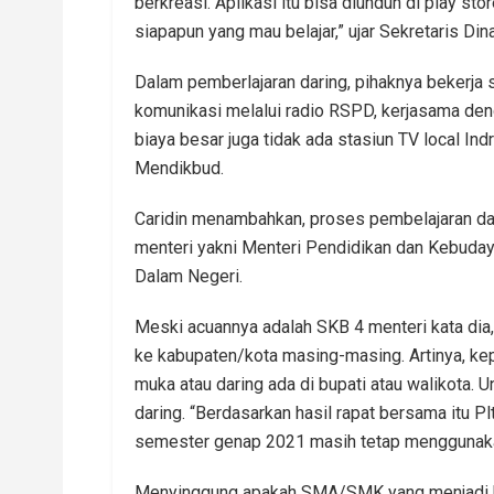
berkreasi. Aplikasi itu bisa diunduh di play sto
siapapun yang mau belajar,” ujar Sekretaris Din
Dalam pemberlajaran daring, pihaknya bekerja
komunikasi melalui radio RSPD, kerjasama den
biaya besar juga tidak ada stasiun TV local In
Mendikbud.
Caridin menambahkan, proses pembelajaran da
menteri yakni Menteri Pendidikan dan Kebuday
Dalam Negeri.
Meski acuannya adalah SKB 4 menteri kata dia
ke kabupaten/kota masing-masing. Artinya, ke
muka atau daring ada di bupati atau walikota
daring. “Berdasarkan hasil rapat bersama itu 
semester genap 2021 masih tetap menggunaka
Menyinggung apakah SMA/SMK yang menjadi ke