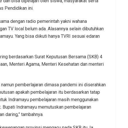
re dan bisa dipelajari oleh siswa, masyarakat serta
as Pendidikan ini.
 sama dengan radio pemerintah yakni wahana
gan TV local belum ada. Alasannya selain dibutuhkan
dramayu. Yang bisa diikuti hanya TVRI sesuai edaran
ring berdasarkan Surat Keputusan Bersama (SKB) 4
aan, Menteri Agama, Menteri Kesehatan dan menteri
, namun pemberlajaran dimasa pandemi ini diserahkan
putusan apakah pembelajaran itu berdasarkan tatap
. Untuk Indramayu pembelajaran masih menggunakan
Plt. Bupati Indramayu memutuskan pembelajaran
n daring,” tambahnya.
wenangan provinsi mengacu pada SKB itu. Ia