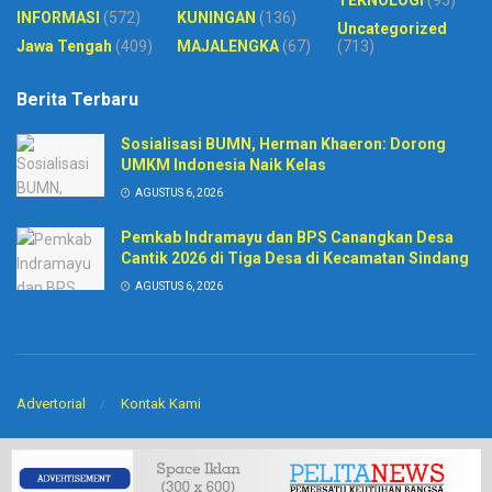
INFORMASI
(572)
KUNINGAN
(136)
Uncategorized
Jawa Tengah
(409)
MAJALENGKA
(67)
(713)
Berita Terbaru
Sosialisasi BUMN, Herman Khaeron: Dorong
UMKM Indonesia Naik Kelas
AGUSTUS 6, 2026
Pemkab Indramayu dan BPS Canangkan Desa
Cantik 2026 di Tiga Desa di Kecamatan Sindang
AGUSTUS 6, 2026
Advertorial
Kontak Kami
© 2020
Harian Pelita News
-
PT. Sinar BIntang Intermedia
. Developed by
CV
Arkitech
.