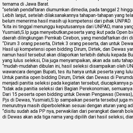
ternama di Jawa Barat.
“setelah pendaftaran diumumkan dimedia, pada tanggal 2 hingga
Lebih lanjut, setelah dilaksanakannya tahapan-tahapan yang te
belum menerima hasil masih uji kompetensi dari pihak UNPAD.
“kita ini tinggal menunggu keputusannya dari UNPAD, mana yang
Yusmiati,S.Ip juga menyebutkan,peserta yang ikut pada Open bi
daerah dilingkungan Pemkab Cirebon, yang mendaftarkan diri d
“Dirum 3 orang peserta, Dirtek 3 orang peserta, dan untuk Dew
Hasil uji kompetensi open bidding Dirum, Dirtek, dan Dewas ya
namun hasil tersebut akan dilaporkan terlebih dahulu kepada 
yang lulus seleksi, Dia juga menyampaikan, akan ada satu tahap
“mudah-mudahan dibulan ini, hasil seleksi disampaikan oleh UN
wawancara dengan Bupati, tes itu hanya untuk peserta yang lulu
Untuk panitia open bidding Dirum, Dirtek dan Dewas di Perumda
menjadi panitia seleksi pada kegiatan tersebut, diucapkannya p
“tidak ada panitia seleksi dari Bagian Perekonomian, semuanya d
Dari 15 peserta open bidding untuk Dewan Pengawas (Dewas), t
Pjs di Dewas, Yusmiati,S.Ip sampaikan peserta tersebut juga 
menurutnya masih diperbolehkan sesuai dengan aturan yang ada
“disitu sudah ada PP nya, perwakilan dari perangkat daerah bole
di Dewas akan ada tiga nama yang dipilih dari hasil seleksi, dia