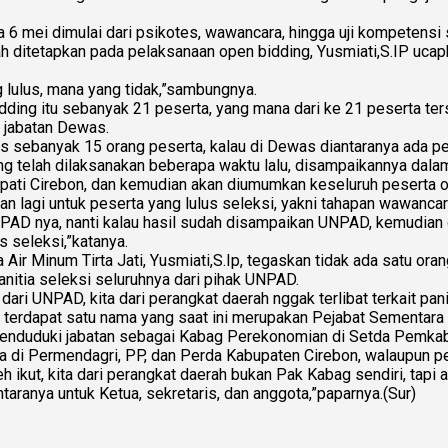
 6 mei dimulai dari psikotes, wawancara, hingga uji kompetensi 
lah ditetapkan pada pelaksanaan open bidding, Yusmiati,S.IP uc
 lulus, mana yang tidak,”sambungnya.
dding itu sebanyak 21 peserta, yang mana dari ke 21 peserta ter
i jabatan Dewas.
as sebanyak 15 orang peserta, kalau di Dewas diantaranya ada pe
ng telah dilaksanakan beberapa waktu lalu, disampaikannya dala
Bupati Cirebon, dan kemudian akan diumumkan keseluruh peserta
an lagi untuk peserta yang lulus seleksi, yakni tahapan wawanca
PAD nya, nanti kalau hasil sudah disampaikan UNPAD, kemudian dil
s seleksi,”katanya.
 Air Minum Tirta Jati, Yusmiati,S.Ip, tegaskan tidak ada satu o
anitia seleksi seluruhnya dari pihak UNPAD.
ari UNPAD, kita dari perangkat daerah nggak terlibat terkait pani
erdapat satu nama yang saat ini merupakan Pejabat Sementara (
menduduki jabatan sebagai Kabag Perekonomian di Setda Pemkab 
 di Permendagri, PP, dan Perda Kabupaten Cirebon, walaupun pe
h ikut, kita dari perangkat daerah bukan Pak Kabag sendiri, tapi 
ntaranya untuk Ketua, sekretaris, dan anggota,”paparnya.(Sur)