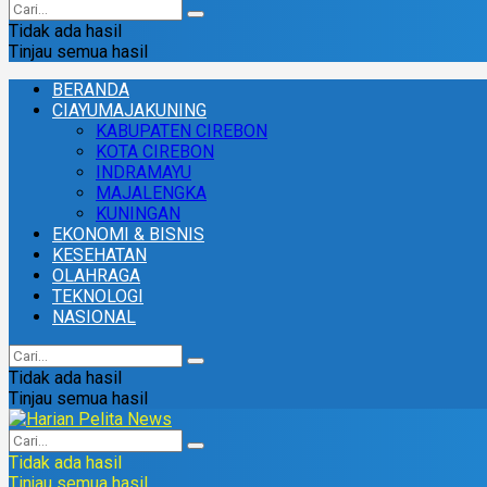
Tidak ada hasil
Tinjau semua hasil
BERANDA
CIAYUMAJAKUNING
KABUPATEN CIREBON
KOTA CIREBON
INDRAMAYU
MAJALENGKA
KUNINGAN
EKONOMI & BISNIS
KESEHATAN
OLAHRAGA
TEKNOLOGI
NASIONAL
Tidak ada hasil
Tinjau semua hasil
Tidak ada hasil
Tinjau semua hasil