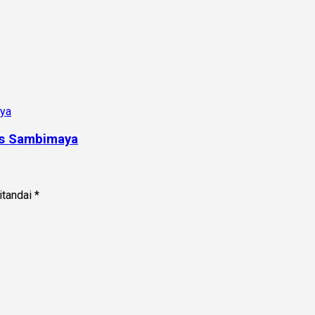
us Sambimaya
itandai
*