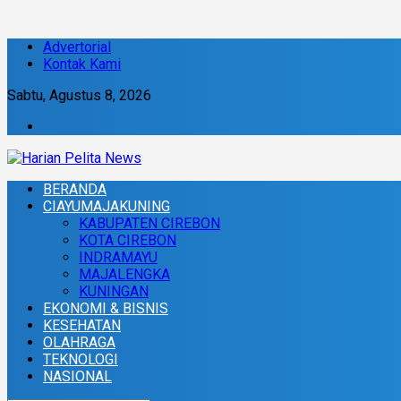
Advertorial
Kontak Kami
Sabtu, Agustus 8, 2026
BERANDA
CIAYUMAJAKUNING
KABUPATEN CIREBON
KOTA CIREBON
INDRAMAYU
MAJALENGKA
KUNINGAN
EKONOMI & BISNIS
KESEHATAN
OLAHRAGA
TEKNOLOGI
NASIONAL