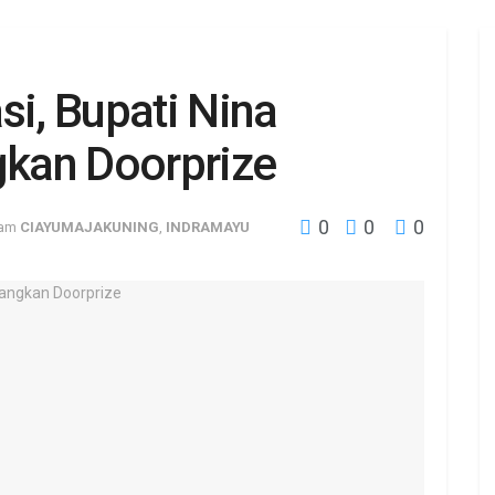
si, Bupati Nina
kan Doorprize
0
0
0
lam
CIAYUMAJAKUNING
,
INDRAMAYU