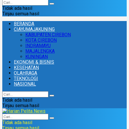
Tidak ada hasil
Tinjau semua hasil
BERANDA
CIAYUMAJAKUNING
KABUPATEN CIREBON
KOTA CIREBON
INDRAMAYU
MAJALENGKA
KUNINGAN
EKONOMI & BISNIS
KESEHATAN
OLAHRAGA
TEKNOLOGI
NASIONAL
Tidak ada hasil
Tinjau semua hasil
Tidak ada hasil
Tinjau semua hasil