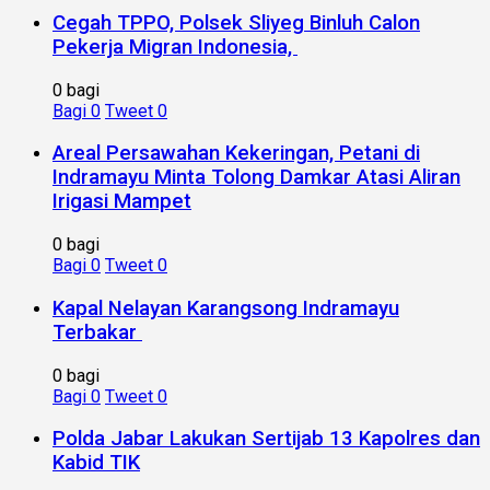
Cegah TPPO, Polsek Sliyeg Binluh Calon
Pekerja Migran Indonesia,
0 bagi
Bagi
0
Tweet
0
Areal Persawahan Kekeringan, Petani di
Indramayu Minta Tolong Damkar Atasi Aliran
Irigasi Mampet
0 bagi
Bagi
0
Tweet
0
Kapal Nelayan Karangsong Indramayu
Terbakar
0 bagi
Bagi
0
Tweet
0
Polda Jabar Lakukan Sertijab 13 Kapolres dan
Kabid TIK