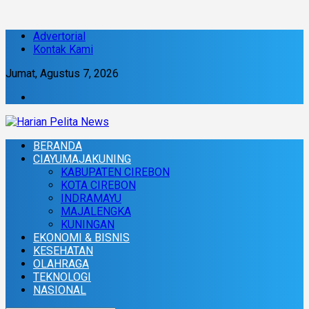
Advertorial
Kontak Kami
Jumat, Agustus 7, 2026
BERANDA
CIAYUMAJAKUNING
KABUPATEN CIREBON
KOTA CIREBON
INDRAMAYU
MAJALENGKA
KUNINGAN
EKONOMI & BISNIS
KESEHATAN
OLAHRAGA
TEKNOLOGI
NASIONAL