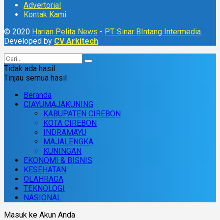
Advertorial
Kontak Kami
© 2020
Harian Pelita News
-
PT. Sinar BIntang Intermedia
.
Developed by
CV Arkitech
.
Tidak ada hasil
Tinjau semua hasil
Beranda
CIAYUMAJAKUNING
KABUPATEN CIREBON
KOTA CIREBON
INDRAMAYU
MAJALENGKA
KUNINGAN
EKONOMI & BISNIS
KESEHATAN
OLAHRAGA
TEKNOLOGI
NASIONAL
Masuk ke Akun Anda