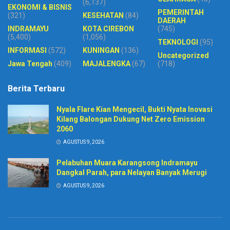
(6,137)
EKONOMI & BISNIS
PEMERINTAH
(321)
KESEHATAN
(84)
DAERAH
INDRAMAYU
KOTA CIREBON
(745)
(5,400)
(1,056)
TEKNOLOGI
(95)
INFORMASI
(572)
KUNINGAN
(136)
Uncategorized
Jawa Tengah
(409)
MAJALENGKA
(67)
(718)
Berita Terbaru
Nyala Flare Kian Mengecil, Bukti Nyata Inovasi
Kilang Balongan Dukung Net Zero Emission
2060
AGUSTUS 9, 2026
Pelabuhan Muara Karangsong Indramayu
Dangkal Parah, para Nelayan Banyak Merugi
AGUSTUS 9, 2026