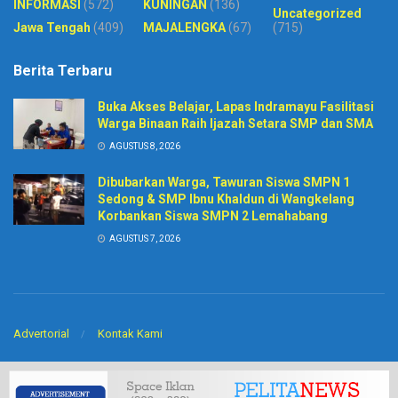
INFORMASI
(572)
KUNINGAN
(136)
Uncategorized
Jawa Tengah
(409)
MAJALENGKA
(67)
(715)
Berita Terbaru
Buka Akses Belajar, Lapas Indramayu Fasilitasi
Warga Binaan Raih Ijazah Setara SMP dan SMA
AGUSTUS 8, 2026
Dibubarkan Warga, Tawuran Siswa SMPN 1
Sedong & SMP Ibnu Khaldun di Wangkelang
Korbankan Siswa SMPN 2 Lemahabang
AGUSTUS 7, 2026
Advertorial
Kontak Kami
© 2020
Harian Pelita News
-
PT. Sinar BIntang Intermedia
. Developed by
CV
Arkitech
.