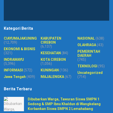
Kategori Berita
CIAYUMAJAKUNING
KABUPATEN
NASIONAL
(638)
(12,709)
CIREBON
OLAHRAGA
(43)
(6,137)
EKONOMI & BISNIS
PEMERINTAH
(321)
KESEHATAN
(84)
DAERAH
INDRAMAYU
KOTA CIREBON
(745)
(5,396)
(1,056)
TEKNOLOGI
(95)
INFORMASI
(572)
KUNINGAN
(136)
Uncategorized
Jawa Tengah
(409)
MAJALENGKA
(67)
(714)
Berita Terbaru
Dibubarkan Warga, Tawuran Siswa SMPN 1
Sedong & SMP Ibnu Khaldun di Wangkelang
Korbankan Siswa SMPN 2 Lemahabang