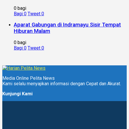
0 bagi
Bagi
0
Tweet
0
Aparat Gabungan di Indramayu Sisir Tempat
Hiburan Malam
0 bagi
Bagi
0
Tweet
0
Media Online Pelita News
Kami selalu menyajikan informasi dengan Cepat dan Akurat.
Kunjungi Kami