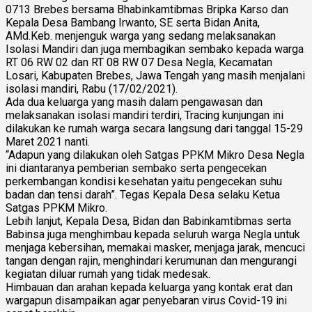
0713 Brebes bersama Bhabinkamtibmas Bripka Karso dan
Kepala Desa Bambang Irwanto, SE serta Bidan Anita,
AMd.Keb. menjenguk warga yang sedang melaksanakan
Isolasi Mandiri dan juga membagikan sembako kepada warga
RT 06 RW 02 dan RT 08 RW 07 Desa Negla, Kecamatan
Losari, Kabupaten Brebes, Jawa Tengah yang masih menjalani
isolasi mandiri, Rabu (17/02/2021).
Ada dua keluarga yang masih dalam pengawasan dan
melaksanakan isolasi mandiri terdiri, Tracing kunjungan ini
dilakukan ke rumah warga secara langsung dari tanggal 15-29
Maret 2021 nanti.
“Adapun yang dilakukan oleh Satgas PPKM Mikro Desa Negla
ini diantaranya pemberian sembako serta pengecekan
perkembangan kondisi kesehatan yaitu pengecekan suhu
badan dan tensi darah”. Tegas Kepala Desa selaku Ketua
Satgas PPKM Mikro.
Lebih lanjut, Kepala Desa, Bidan dan Babinkamtibmas serta
Babinsa juga menghimbau kepada seluruh warga Negla untuk
menjaga kebersihan, memakai masker, menjaga jarak, mencuci
tangan dengan rajin, menghindari kerumunan dan mengurangi
kegiatan diluar rumah yang tidak medesak.
Himbauan dan arahan kepada keluarga yang kontak erat dan
wargapun disampaikan agar penyebaran virus Covid-19 ini