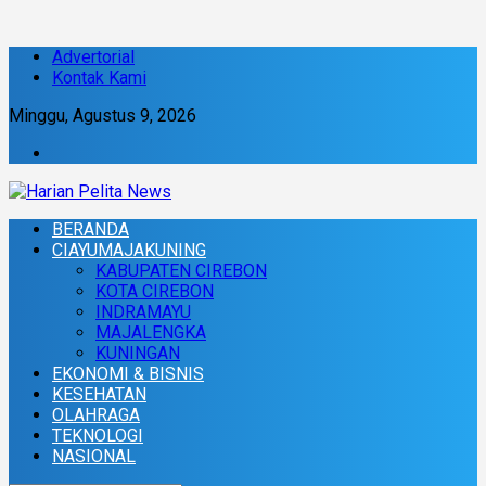
Advertorial
Kontak Kami
Minggu, Agustus 9, 2026
BERANDA
CIAYUMAJAKUNING
KABUPATEN CIREBON
KOTA CIREBON
INDRAMAYU
MAJALENGKA
KUNINGAN
EKONOMI & BISNIS
KESEHATAN
OLAHRAGA
TEKNOLOGI
NASIONAL