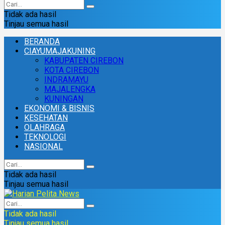
Tidak ada hasil
Tinjau semua hasil
BERANDA
CIAYUMAJAKUNING
KABUPATEN CIREBON
KOTA CIREBON
INDRAMAYU
MAJALENGKA
KUNINGAN
EKONOMI & BISNIS
KESEHATAN
OLAHRAGA
TEKNOLOGI
NASIONAL
Tidak ada hasil
Tinjau semua hasil
Tidak ada hasil
Tinjau semua hasil