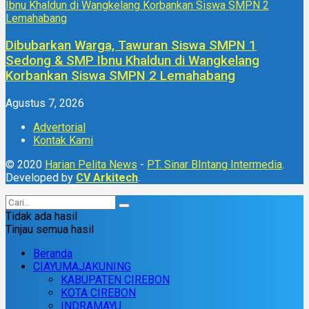
Dibubarkan Warga, Tawuran Siswa SMPN 1
Sedong & SMP Ibnu Khaldun di Wangkelang
Korbankan Siswa SMPN 2 Lemahabang
Agustus 7, 2026
Advertorial
Kontak Kami
© 2020
Harian Pelita News
-
PT. Sinar BIntang Intermedia
.
Developed by
CV Arkitech
.
Tidak ada hasil
Tinjau semua hasil
Beranda
CIAYUMAJAKUNING
KABUPATEN CIREBON
KOTA CIREBON
INDRAMAYU