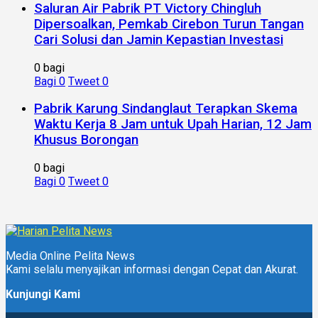
Saluran Air Pabrik PT Victory Chingluh
Dipersoalkan, Pemkab Cirebon Turun Tangan
Cari Solusi dan Jamin Kepastian Investasi
0 bagi
Bagi
0
Tweet
0
Pabrik Karung Sindanglaut Terapkan Skema
Waktu Kerja 8 Jam untuk Upah Harian, 12 Jam
Khusus Borongan
0 bagi
Bagi
0
Tweet
0
Media Online Pelita News
Kami selalu menyajikan informasi dengan Cepat dan Akurat.
Kunjungi Kami