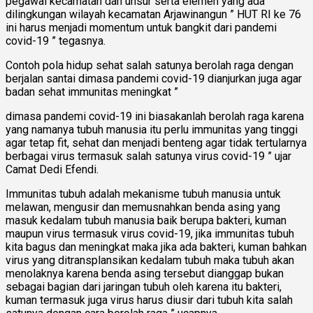
pegawai kecamatan dan unsur serta elemen yang ada
dilingkungan wilayah kecamatan Arjawinangun ” HUT RI ke 76
ini harus menjadi momentum untuk bangkit dari pandemi
covid-19 ” tegasnya.
Contoh pola hidup sehat salah satunya berolah raga dengan
berjalan santai dimasa pandemi covid-19 dianjurkan juga agar
badan sehat immunitas meningkat ”
dimasa pandemi covid-19 ini biasakanlah berolah raga karena
yang namanya tubuh manusia itu perlu immunitas yang tinggi
agar tetap fit, sehat dan menjadi benteng agar tidak tertularnya
berbagai virus termasuk salah satunya virus covid-19 ” ujar
Camat Dedi Efendi.
Immunitas tubuh adalah mekanisme tubuh manusia untuk
melawan, mengusir dan memusnahkan benda asing yang
masuk kedalam tubuh manusia baik berupa bakteri, kuman
maupun virus termasuk virus covid-19, jika immunitas tubuh
kita bagus dan meningkat maka jika ada bakteri, kuman bahkan
virus yang ditransplansikan kedalam tubuh maka tubuh akan
menolaknya karena benda asing tersebut dianggap bukan
sebagai bagian dari jaringan tubuh oleh karena itu bakteri,
kuman termasuk juga virus harus diusir dari tubuh kita salah