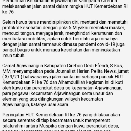
Pemerintah Kecamatan Arjawinangun Kabupaten Cirebon
melaksanakan jalan santai dalam rangka HUT Kemerdekaan RI
ke 76.
Selain harus terus mendisiplinkan diri, mentaati dan mematuhi
protokol kesehatan dengan pola 5 M yakni memakai masker,
mencuci tangan, menjaga jarak, menghindari kerumunan dan
membatasi mobilitas, ajakan untuk berolah raga misalnya
dengan jalan santai termasuk dimasa pandemi covid-19 juga
sangat bagus untuk menjaga kesehatan dan meningkatkan
imun tubuh.
Camat Arjawinangun Kabupaten Cirebon Dedi Efendi, S.Sos,
MM, menyampaikan pada Journalist Harian Pelita News, jumat
( 3/9/21 ) bahwasannya jalan santai ini sebagai puncak HUT
Kemerdekaan RI ke 76 dan Alhamdulillah kegiatan ini diikuti
oleh kuwu dan perangkat desa se kecamatan Arjawinangun,
para pegawai kecamatan Arjawinangun serta unsur dan
elemen yang ada dilingkungan wilayah kecamatan
Arjawinangun, katanya usai acara.
Peringatan HUT Kemerdekaan RI ke 76 yang dilaksanakan
secara serentak di tiap kecamatan untuk mempererat
silaturahmi antara Muspika dengan kuwu, perangkat desa,