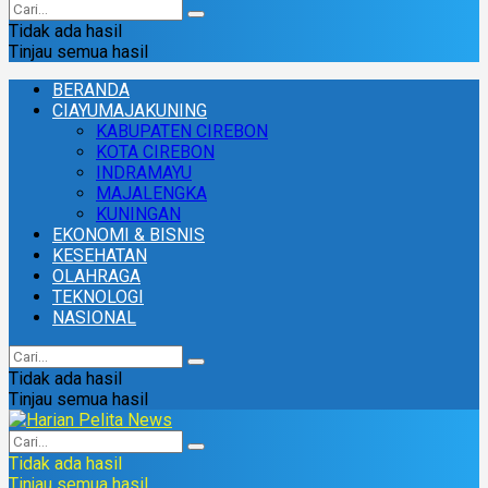
Tidak ada hasil
Tinjau semua hasil
BERANDA
CIAYUMAJAKUNING
KABUPATEN CIREBON
KOTA CIREBON
INDRAMAYU
MAJALENGKA
KUNINGAN
EKONOMI & BISNIS
KESEHATAN
OLAHRAGA
TEKNOLOGI
NASIONAL
Tidak ada hasil
Tinjau semua hasil
Tidak ada hasil
Tinjau semua hasil