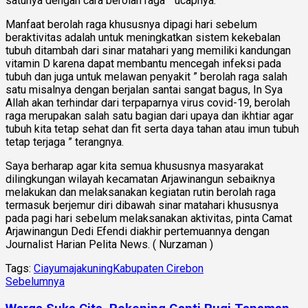
satunya dengan cara berolah raga ” ucapnya.
Manfaat berolah raga khususnya dipagi hari sebelum
beraktivitas adalah untuk meningkatkan sistem kekebalan
tubuh ditambah dari sinar matahari yang memiliki kandungan
vitamin D karena dapat membantu mencegah infeksi pada
tubuh dan juga untuk melawan penyakit ” berolah raga salah
satu misalnya dengan berjalan santai sangat bagus, In Sya
Allah akan terhindar dari terpaparnya virus covid-19, berolah
raga merupakan salah satu bagian dari upaya dan ikhtiar agar
tubuh kita tetap sehat dan fit serta daya tahan atau imun tubuh
tetap terjaga ” terangnya.
Saya berharap agar kita semua khususnya masyarakat
dilingkungan wilayah kecamatan Arjawinangun sebaiknya
melakukan dan melaksanakan kegiatan rutin berolah raga
termasuk berjemur diri dibawah sinar matahari khususnya
pada pagi hari sebelum melaksanakan aktivitas, pinta Camat
Arjawinangun Dedi Efendi diakhir pertemuannya dengan
Journalist Harian Pelita News. ( Nurzaman )
Tags:
Ciayumajakuning
Kabupaten Cirebon
Sebelumnya