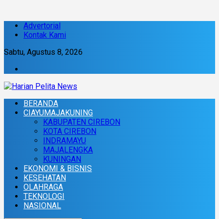
Advertorial
Kontak Kami
Sabtu, Agustus 8, 2026
BERANDA
CIAYUMAJAKUNING
KABUPATEN CIREBON
KOTA CIREBON
INDRAMAYU
MAJALENGKA
KUNINGAN
EKONOMI & BISNIS
KESEHATAN
OLAHRAGA
TEKNOLOGI
NASIONAL