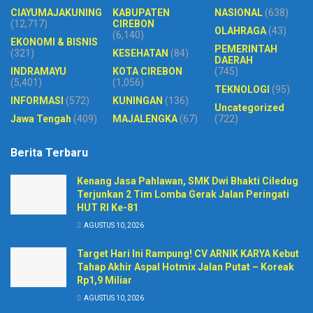
CIAYUMAJAKUNING
KABUPATEN
NASIONAL
(638)
(12,717)
CIREBON
OLAHRAGA
(43)
(6,140)
EKONOMI & BISNIS
PEMERINTAH
(321)
KESEHATAN
(84)
DAERAH
INDRAMAYU
KOTA CIREBON
(745)
(5,401)
(1,056)
TEKNOLOGI
(95)
INFORMASI
(572)
KUNINGAN
(136)
Uncategorized
Jawa Tengah
(409)
MAJALENGKA
(67)
(722)
Berita Terbaru
Kenang Jasa Pahlawan, SMK Dwi Bhakti Ciledug
Terjunkan 2 Tim Lomba Gerak Jalan Peringati
HUT RI Ke-81
AGUSTUS 10, 2026
Target Hari Ini Rampung! CV ARNIK KARYA Kebut
Tahap Akhir Aspal Hotmix Jalan Putat – Koreak
Rp1,9 Miliar
AGUSTUS 10, 2026