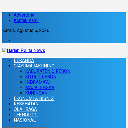
Advertorial
Kontak Kami
Kamis, Agustus 6, 2026
BERANDA
CIAYUMAJAKUNING
KABUPATEN CIREBON
KOTA CIREBON
INDRAMAYU
MAJALENGKA
KUNINGAN
EKONOMI & BISNIS
KESEHATAN
OLAHRAGA
TEKNOLOGI
NASIONAL