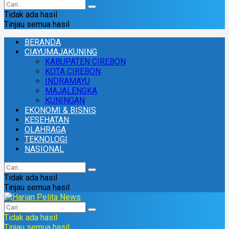
Tidak ada hasil
Tinjau semua hasil
BERANDA
CIAYUMAJAKUNING
KABUPATEN CIREBON
KOTA CIREBON
INDRAMAYU
MAJALENGKA
KUNINGAN
EKONOMI & BISNIS
KESEHATAN
OLAHRAGA
TEKNOLOGI
NASIONAL
Tidak ada hasil
Tinjau semua hasil
Tidak ada hasil
Tinjau semua hasil