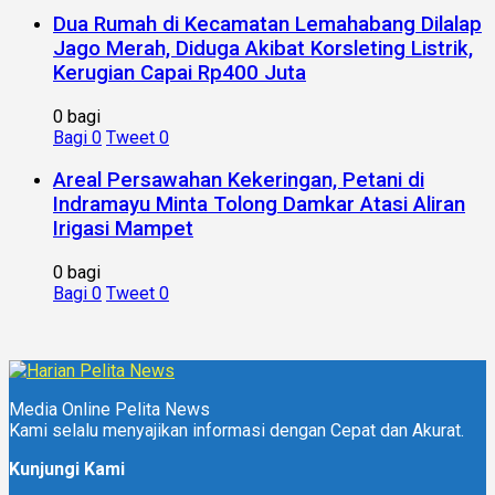
Dua Rumah di Kecamatan Lemahabang Dilalap
Jago Merah, Diduga Akibat Korsleting Listrik,
Kerugian Capai Rp400 Juta
0 bagi
Bagi
0
Tweet
0
Areal Persawahan Kekeringan, Petani di
Indramayu Minta Tolong Damkar Atasi Aliran
Irigasi Mampet
0 bagi
Bagi
0
Tweet
0
Media Online Pelita News
Kami selalu menyajikan informasi dengan Cepat dan Akurat.
Kunjungi Kami