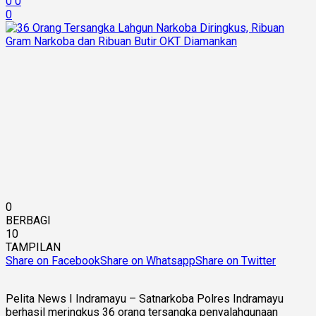
0
0
0
0
BERBAGI
10
TAMPILAN
Share on Facebook
Share on Whatsapp
Share on Twitter
Pelita News I Indramayu – Satnarkoba Polres Indramayu
berhasil meringkus 36 orang tersangka penyalahgunaan