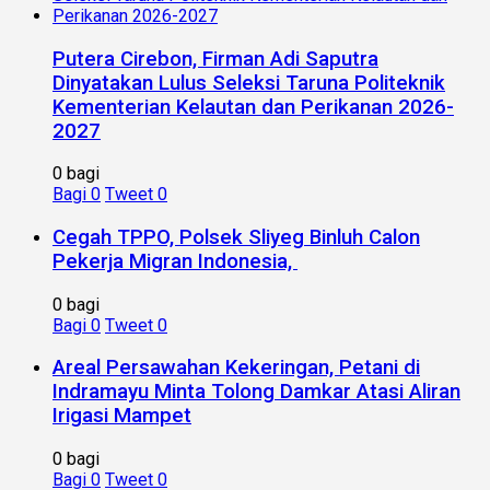
Putera Cirebon, Firman Adi Saputra
Dinyatakan Lulus Seleksi Taruna Politeknik
Kementerian Kelautan dan Perikanan 2026-
2027
0 bagi
Bagi
0
Tweet
0
Cegah TPPO, Polsek Sliyeg Binluh Calon
Pekerja Migran Indonesia,
0 bagi
Bagi
0
Tweet
0
Areal Persawahan Kekeringan, Petani di
Indramayu Minta Tolong Damkar Atasi Aliran
Irigasi Mampet
0 bagi
Bagi
0
Tweet
0