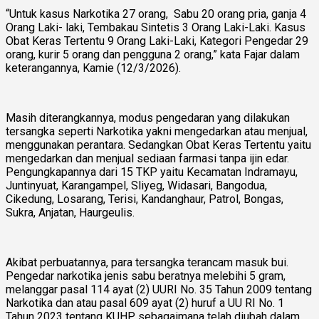
“Untuk kasus Narkotika 27 orang, Sabu 20 orang pria, ganja 4
Orang Laki- laki, Tembakau Sintetis 3 Orang Laki-Laki. Kasus
Obat Keras Tertentu 9 Orang Laki-Laki, Kategori Pengedar 29
orang, kurir 5 orang dan pengguna 2 orang,” kata Fajar dalam
keterangannya, Kamie (12/3/2026).
Masih diterangkannya, modus pengedaran yang dilakukan
tersangka seperti Narkotika yakni mengedarkan atau menjual,
menggunakan perantara. Sedangkan Obat Keras Tertentu yaitu
mengedarkan dan menjual sediaan farmasi tanpa ijin edar.
Pengungkapannya dari 15 TKP yaitu Kecamatan Indramayu,
Juntinyuat, Karangampel, Sliyeg, Widasari, Bangodua,
Cikedung, Losarang, Terisi, Kandanghaur, Patrol, Bongas,
Sukra, Anjatan, Haurgeulis.
Akibat perbuatannya, para tersangka terancam masuk bui.
Pengedar narkotika jenis sabu beratnya melebihi 5 gram,
melanggar pasal 114 ayat (2) UURI No. 35 Tahun 2009 tentang
Narkotika dan atau pasal 609 ayat (2) huruf a UU RI No. 1
Tahun 2023 tentang KUHP sebagaimana telah diubah dalam