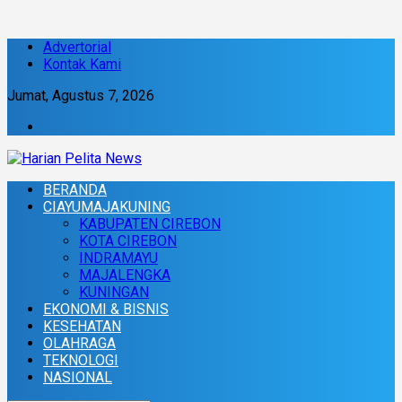
Advertorial
Kontak Kami
Jumat, Agustus 7, 2026
BERANDA
CIAYUMAJAKUNING
KABUPATEN CIREBON
KOTA CIREBON
INDRAMAYU
MAJALENGKA
KUNINGAN
EKONOMI & BISNIS
KESEHATAN
OLAHRAGA
TEKNOLOGI
NASIONAL