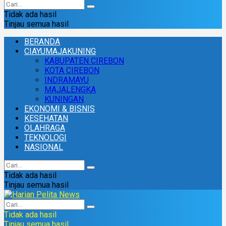
Tidak ada hasil
Tinjau semua hasil
BERANDA
CIAYUMAJAKUNING
KABUPATEN CIREBON
KOTA CIREBON
INDRAMAYU
MAJALENGKA
KUNINGAN
EKONOMI & BISNIS
KESEHATAN
OLAHRAGA
TEKNOLOGI
NASIONAL
Tidak ada hasil
Tinjau semua hasil
Tidak ada hasil
Tinjau semua hasil