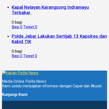
Kapal Nelayan Karangsong Indramayu
Terbakar
0 bagi
Bagi
0
Tweet
0
Polda Jabar Lakukan Sertijab 13 Kapolres dan
Kabid TIK
0 bagi
Bagi
0
Tweet
0
Media Online Pelita News
Kami selalu menyajikan informasi dengan Cepat dan Akurat.
Kunjungi Kami