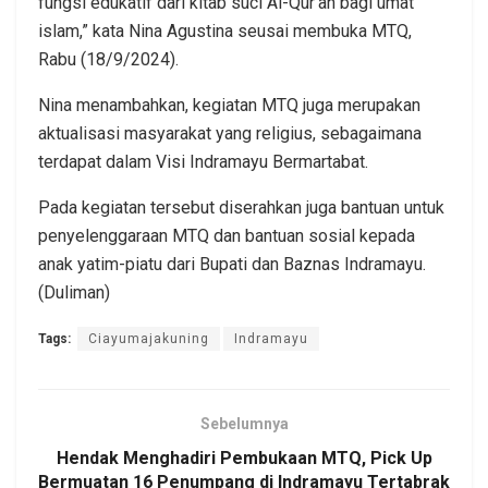
fungsi edukatif dari kitab suci Al-Qur’an bagi umat
islam,” kata Nina Agustina seusai membuka MTQ,
Rabu (18/9/2024).
Nina menambahkan, kegiatan MTQ juga merupakan
aktualisasi masyarakat yang religius, sebagaimana
terdapat dalam Visi Indramayu Bermartabat.
Pada kegiatan tersebut diserahkan juga bantuan untuk
penyelenggaraan MTQ dan bantuan sosial kepada
anak yatim-piatu dari Bupati dan Baznas Indramayu.
(Duliman)
Tags:
Ciayumajakuning
Indramayu
Sebelumnya
Hendak Menghadiri Pembukaan MTQ, Pick Up
Bermuatan 16 Penumpang di Indramayu Tertabrak