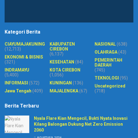
Kategori Berita
CIAYUMAJAKUNING
KABUPATEN
NASIONAL
(638)
(12,713)
CIREBON
OLAHRAGA
(43)
(6,137)
EKONOMI & BISNIS
PEMERINTAH
(321)
KESEHATAN
(84)
DAERAH
INDRAMAYU
KOTA CIREBON
(745)
(5,400)
(1,056)
TEKNOLOGI
(95)
INFORMASI
(572)
KUNINGAN
(136)
Uncategorized
Jawa Tengah
(409)
MAJALENGKA
(67)
(718)
Berita Terbaru
Nyala Flare Kian Mengecil, Bukti Nyata Inovasi
Kilang Balongan Dukung Net Zero Emission
2060
AGUSTUS 9, 2026