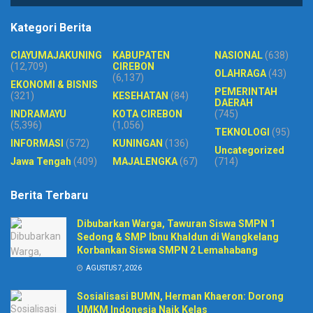
Kategori Berita
CIAYUMAJAKUNING
KABUPATEN
NASIONAL
(638)
(12,709)
CIREBON
OLAHRAGA
(43)
(6,137)
EKONOMI & BISNIS
PEMERINTAH
(321)
KESEHATAN
(84)
DAERAH
INDRAMAYU
KOTA CIREBON
(745)
(5,396)
(1,056)
TEKNOLOGI
(95)
INFORMASI
(572)
KUNINGAN
(136)
Uncategorized
Jawa Tengah
(409)
MAJALENGKA
(67)
(714)
Berita Terbaru
Dibubarkan Warga, Tawuran Siswa SMPN 1
Sedong & SMP Ibnu Khaldun di Wangkelang
Korbankan Siswa SMPN 2 Lemahabang
AGUSTUS 7, 2026
Sosialisasi BUMN, Herman Khaeron: Dorong
UMKM Indonesia Naik Kelas