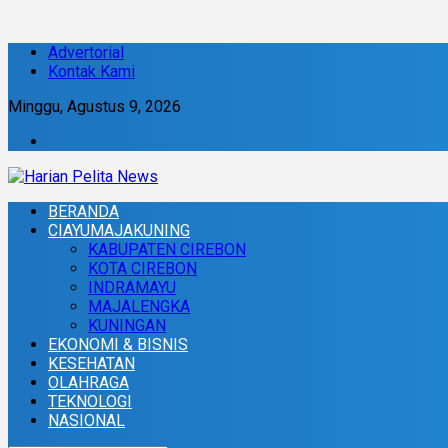
Advertorial
Kontak Kami
Minggu, Agustus 9, 2026
BERANDA
CIAYUMAJAKUNING
KABUPATEN CIREBON
KOTA CIREBON
INDRAMAYU
MAJALENGKA
KUNINGAN
EKONOMI & BISNIS
KESEHATAN
OLAHRAGA
TEKNOLOGI
NASIONAL