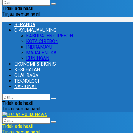
Tidak ada hasil
Tinjau semua hasil
BERANDA
CIAYUMAJAKUNING
KABUPATEN CIREBON
KOTA CIREBON
INDRAMAYU
MAJALENGKA
KUNINGAN
EKONOMI & BISNIS
KESEHATAN
OLAHRAGA
TEKNOLOGI
NASIONAL
Tidak ada hasil
Tinjau semua hasil
Tidak ada hasil
Tinjau semua hasil