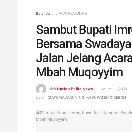
Beranda
CIAYUMAJAKUNING
Sambut Bupati Imr
Bersama Swadaya 
Jalan Jelang Acar
Mbah Muqoyyim
oleh
Harian Pelita News
Maret 11, 2023
dalam
CIAYUMAJAKUNING
,
KABUPATEN CIREBON