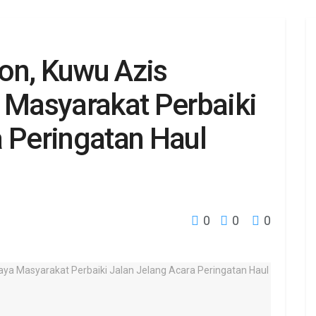
on, Kuwu Azis
Masyarakat Perbaiki
a Peringatan Haul
0
0
0