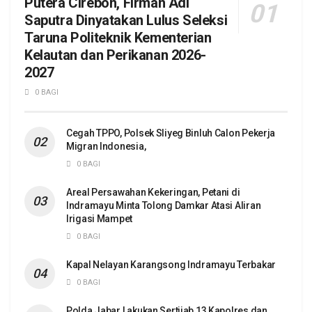
Putera Cirebon, Firman Adi
Saputra Dinyatakan Lulus Seleksi
Taruna Politeknik Kementerian
Kelautan dan Perikanan 2026-
2027
0 BAGI
Cegah TPPO, Polsek Sliyeg Binluh Calon Pekerja
Migran Indonesia,
0 BAGI
Areal Persawahan Kekeringan, Petani di
Indramayu Minta Tolong Damkar Atasi Aliran
Irigasi Mampet
0 BAGI
Kapal Nelayan Karangsong Indramayu Terbakar
0 BAGI
Polda Jabar Lakukan Sertijab 13 Kapolres dan