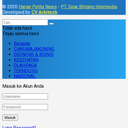
© 2020
Harian Pelita News
-
PT. Sinar BIntang Intermedia
.
Developed by
CV Arkitech
.
Tidak ada hasil
Tinjau semua hasil
Beranda
CIAYUMAJAKUNING
EKONOMI & BISNIS
KESEHATAN
OLAHRAGA
TEKNOLOGI
NASIONAL
Masuk ke Akun Anda
Lupa Password?