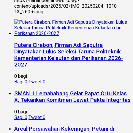
https://harianpelitanews.id/wp-
content/uploads/2025/02/IMG_20250204_1010
13_260-6.png
Putera Cirebon, Firman Adi Saputra
Dinyatakan Lulus Seleksi Taruna Politeknik
Kementerian Kelautan dan Perikanan 2026-
2027
0 bagi
Bagi
0
Tweet
0
SMAN 1 Lemahabang Gelar Rapat Ortu Kelas
X, Tekankan Komitmen Lewat Pakta Integritas
0 bagi
Bagi
0
Tweet
0
Areal Persawahan Kekeringan, Petani di