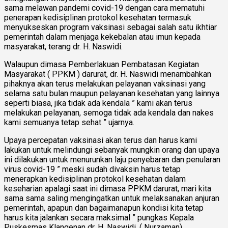
sama melawan pandemi covid-19 dengan cara mematuhi
penerapan kedisiplinan protokol kesehatan termasuk
menyukseskan program vaksinasi sebagai salah satu ikhtiar
pemerintah dalam menjaga kekebalan atau imun kepada
masyarakat, terang dr. H. Naswidi.
Walaupun dimasa Pemberlakuan Pembatasan Kegiatan
Masyarakat ( PPKM ) darurat, dr. H. Naswidi menambahkan
pihaknya akan terus melakukan pelayanan vaksinasi yang
selama satu bulan maupun pelayanan kesehatan yang lainnya
seperti biasa, jika tidak ada kendala ” kami akan terus
melakukan pelayanan, semoga tidak ada kendala dan nakes
kami semuanya tetap sehat ” ujarnya.
Upaya percepatan vaksinasi akan terus dan harus kami
lakukan untuk melindungi sebanyak mungkin orang dan upaya
ini dilakukan untuk menurunkan laju penyebaran dan penularan
virus covid-19 ” meski sudah divaksin harus tetap
menerapkan kedisiplinan protokol kesehatan dalam
keseharian apalagi saat ini dimasa PPKM darurat, mari kita
sama sama saling mengingatkan untuk melaksanakan anjuran
pemerintah, apapun dan bagaimanapun kondisi kita tetap
harus kita jalankan secara maksimal ” pungkas Kepala
Puskesmas Klangenan dr. H. Naswidi. ( Nurzaman)