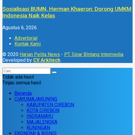
Sosialisasi BUMN, Herman Khaeron: Dorong UMKM
Indonesia Naik Kelas
Agustus 6, 2026
Advertorial
Kontak Kami
© 2020
Harian Pelita News
-
PT. Sinar BIntang Intermedia
.
Developed by
CV Arkitech
.
Tidak ada hasil
Tinjau semua hasil
Beranda
CIAYUMAJAKUNING
KABUPATEN CIREBON
KOTA CIREBON
INDRAMAYU
MAJALENGKA
KUNINGAN
EKONOMI & BISNIS