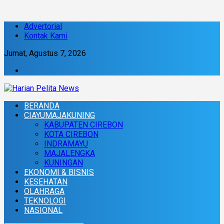
Advertorial
Kontak Kami
Jumat, Agustus 7, 2026
BERANDA
CIAYUMAJAKUNING
KABUPATEN CIREBON
KOTA CIREBON
INDRAMAYU
MAJALENGKA
KUNINGAN
EKONOMI & BISNIS
KESEHATAN
OLAHRAGA
TEKNOLOGI
NASIONAL