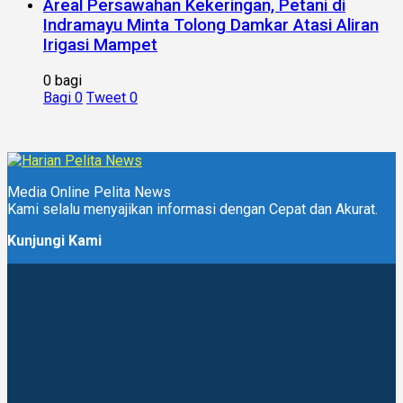
Areal Persawahan Kekeringan, Petani di
Indramayu Minta Tolong Damkar Atasi Aliran
Irigasi Mampet
0 bagi
Bagi
0
Tweet
0
Media Online Pelita News
Kami selalu menyajikan informasi dengan Cepat dan Akurat.
Kunjungi Kami