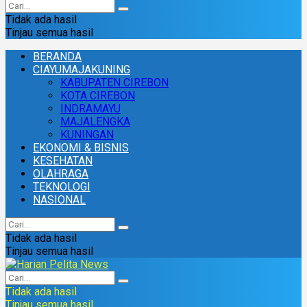
Tidak ada hasil
Tinjau semua hasil
BERANDA
CIAYUMAJAKUNING
KABUPATEN CIREBON
KOTA CIREBON
INDRAMAYU
MAJALENGKA
KUNINGAN
EKONOMI & BISNIS
KESEHATAN
OLAHRAGA
TEKNOLOGI
NASIONAL
Tidak ada hasil
Tinjau semua hasil
Tidak ada hasil
Tinjau semua hasil