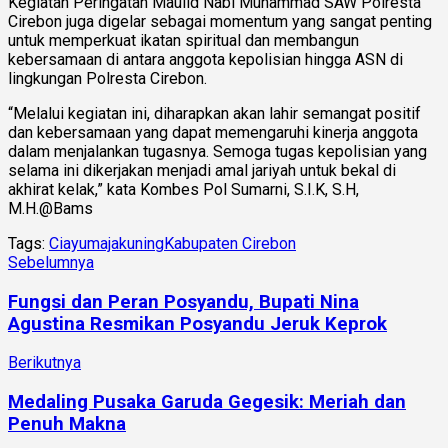
Kegiatan Peringatan Maulid Nabi Muhammad SAW Polresta
Cirebon juga digelar sebagai momentum yang sangat penting
untuk memperkuat ikatan spiritual dan membangun
kebersamaan di antara anggota kepolisian hingga ASN di
lingkungan Polresta Cirebon.
“Melalui kegiatan ini, diharapkan akan lahir semangat positif
dan kebersamaan yang dapat memengaruhi kinerja anggota
dalam menjalankan tugasnya. Semoga tugas kepolisian yang
selama ini dikerjakan menjadi amal jariyah untuk bekal di
akhirat kelak,” kata Kombes Pol Sumarni, S.I.K, S.H,
M.H.@Bams
Tags:
Ciayumajakuning
Kabupaten Cirebon
Sebelumnya
Fungsi dan Peran Posyandu, Bupati Nina
Agustina Resmikan Posyandu Jeruk Keprok
Berikutnya
Medaling Pusaka Garuda Gegesik: Meriah dan
Penuh Makna