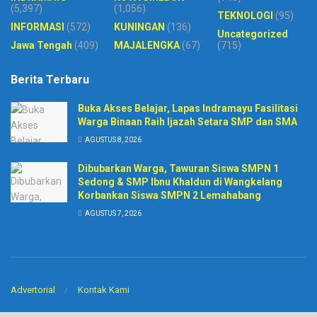
(5,397)
(1,056)
TEKNOLOGI
(95)
INFORMASI
(572)
KUNINGAN
(136)
Uncategorized
Jawa Tengah
(409)
MAJALENGKA
(67)
(715)
Berita Terbaru
Buka Akses Belajar, Lapas Indramayu Fasilitasi
Warga Binaan Raih Ijazah Setara SMP dan SMA
AGUSTUS 8, 2026
Dibubarkan Warga, Tawuran Siswa SMPN 1
Sedong & SMP Ibnu Khaldun di Wangkelang
Korbankan Siswa SMPN 2 Lemahabang
AGUSTUS 7, 2026
Advertorial
Kontak Kami
© 2020
Harian Pelita News
-
PT. Sinar BIntang Intermedia
. Developed by
CV